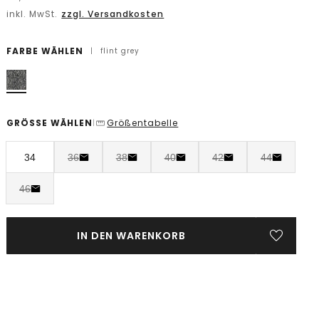
inkl. MwSt.
zzgl. Versandkosten
FARBE WÄHLEN
|
flint grey
GRÖSSE WÄHLEN
Größentabelle
|
34
36
38
40
42
44
46
IN DEN WARENKORB