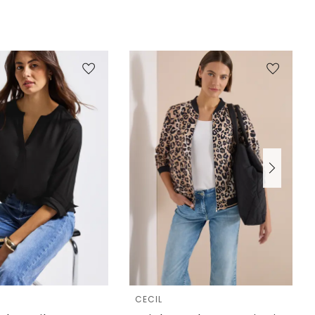
e
CECIL