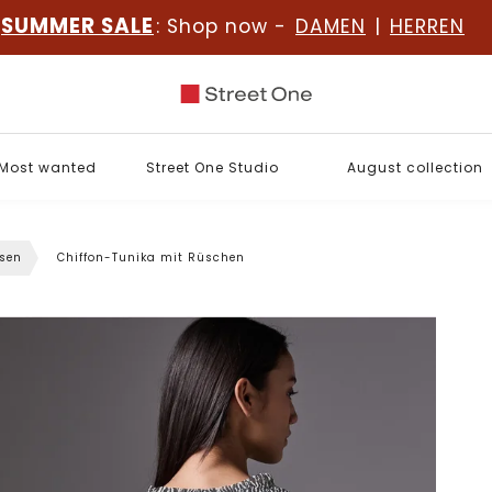
SUMMER SALE
: Shop now -
DAMEN
|
HERREN
Most wanted
Street One Studio
August collection
sen
Chiffon-Tunika mit Rüschen