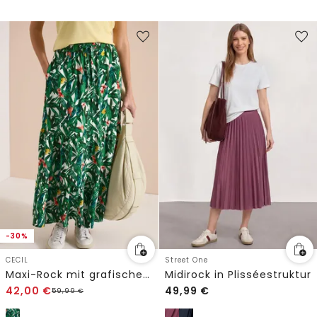
-30%
CECIL
Street One
Maxi-Rock mit grafischem Muster
Midirock in Plisséestruktur
42,00
€
49,99
€
59,99
€