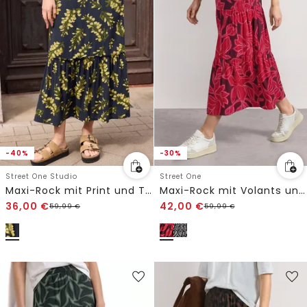
-40%
-30%
Street One Studio
Street One
Maxi-Rock mit Print und Tape-Detail
Maxi-Rock mit Volants und Print
36,00
€
42,00
€
59,99
€
59,99
€