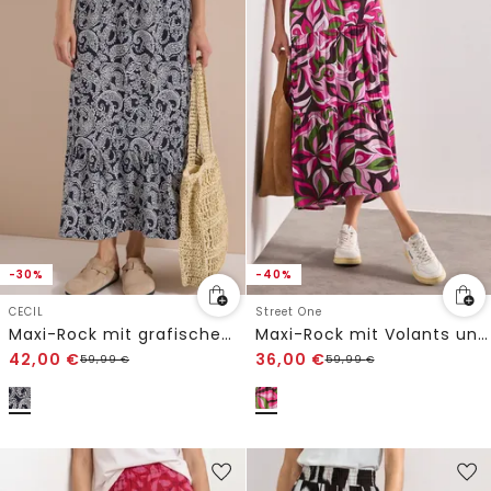
-30%
-40%
CECIL
Street One
Maxi-Rock mit grafischem Muster
Maxi-Rock mit Volants und Print
42,00
€
36,00
€
59,99
€
59,99
€