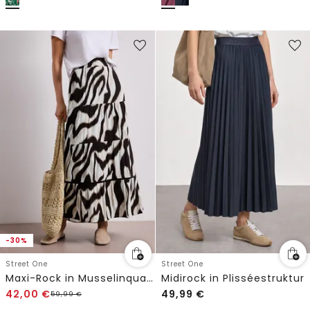
-30%
Street One
Street One
Maxi-Rock in Musselinqualität mit Print
Midirock in Plisséestruktur
42,00
€
49,99
€
59,99
€