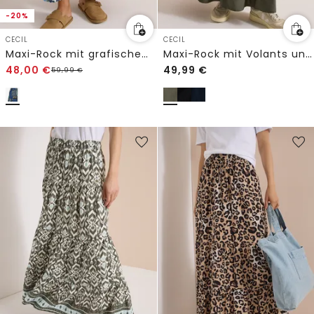
-20%
CECIL
CECIL
Maxi-Rock mit grafischem Muster
Maxi-Rock mit Volants und Elastikbund
48,00
€
49,99
€
59,99
€