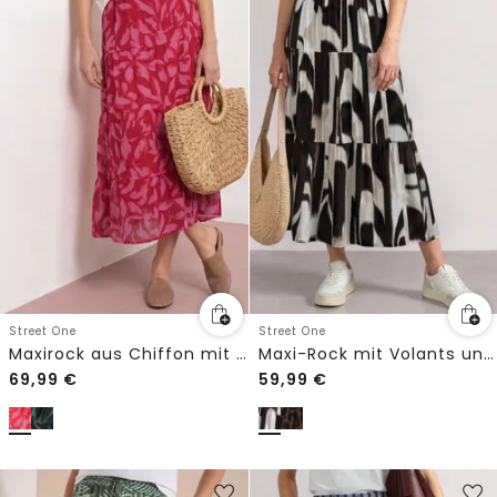
Street One
Street One
Maxirock aus Chiffon mit Print
Maxi-Rock mit Volants und Print
69,99
€
59,99
€