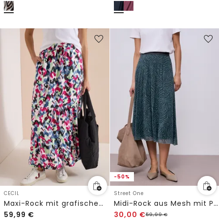
-50%
CECIL
Street One
Maxi-Rock mit grafischem Muster
Midi-Rock aus Mesh mit Plissée
59,99
€
30,00
€
59,99
€