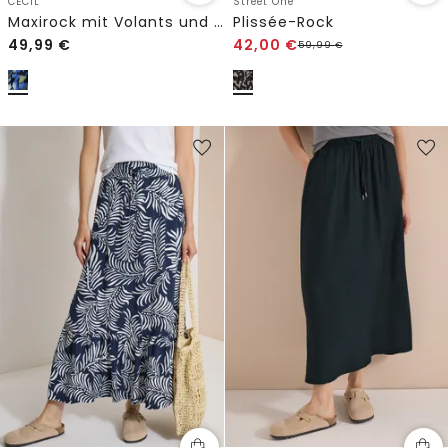
CECIL
Street One
Maxirock mit Volants und Print
Plissée-Rock
49,99
€
42,00
€
59,99
€