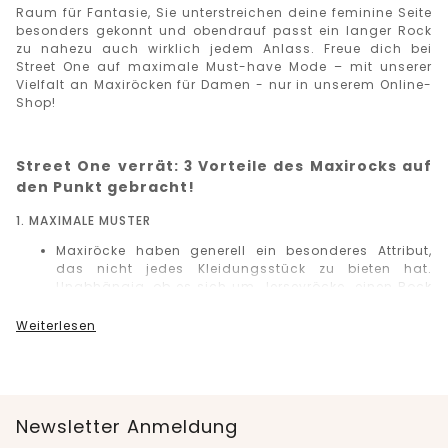
Raum für Fantasie, Sie unterstreichen deine feminine Seite
besonders gekonnt und obendrauf passt ein langer Rock
zu nahezu auch wirklich jedem Anlass. Freue dich bei
Street One auf maximale Must-have Mode – mit unserer
Vielfalt an Maxiröcken für Damen - nur in unserem Online-
Shop!
Street One verrät: 3 Vorteile des Maxirocks auf
den Punkt gebracht!
1. MAXIMALE MUSTER
Maxiröcke haben generell ein besonderes Attribut,
das nicht jedes Kleidungsstück zu bieten hat.
Unabhängig, ob es sich um
Jerseyröcke
, einen Rock
aus Chiffon, Baumwolle oder aus einem gröberen
gefertigten Stoff handelt: Ein Maxirock bringt
Weiterlesen
Musterungen, Farbschattierungen und Trendnuancen
ganz besonders gut zur Geltung. Wenn du zu den
Frauen gehörst, die starke Farben, Karos, Streifen,
Punkte und andere intensive Farbgebung an
Kleidung lieben, liegst du mit einem Maxirock für
Newsletter Anmeldung
Damen von Street One goldrichtig!