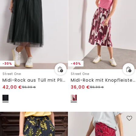
-30%
-40%
Street One
Street One
Midi-Rock aus Tüll mit Plissée-Struktur
Midi-Rock mit Knopfleiste und Print
42,00
€
36,00
€
59,99
€
59,99
€