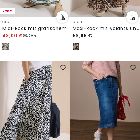
-20%
CECIL
CECIL
Midi-Rock mit grafischem Muster
Maxi-Rock mit Volants und Leo-Print
48,00
€
59,99
€
59,99
€