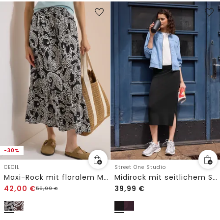
-30%
CECIL
Street One Studio
Maxi-Rock mit floralem Muster
Midirock mit seitlichem Schlitz
42,00
€
39,99
€
59,99
€