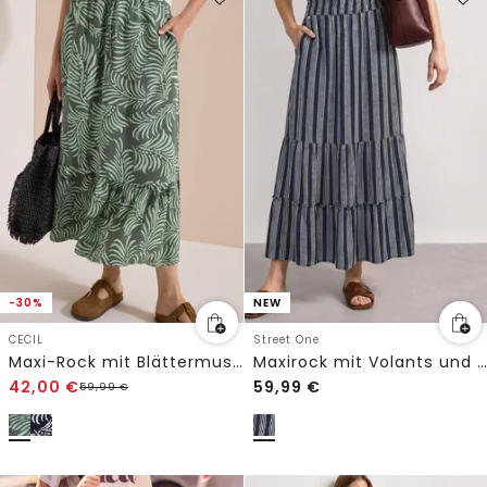
-30%
NEW
CECIL
Street One
Maxi-Rock mit Blättermuster
Maxirock mit Volants und Streifen
42,00
€
59,99
€
59,99
€