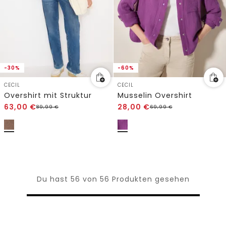
-30%
-60%
CECIL
CECIL
Overshirt mit Struktur
Musselin Overshirt
63,00
€
28,00
€
89,99
€
69,99
€
Du hast 56 von 56 Produkten gesehen