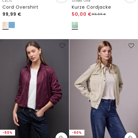
CECIL
Street One
Cord Overshirt
Kurze Cordjacke
99,99
€
50,00
€
99,99
€
-50%
-60%