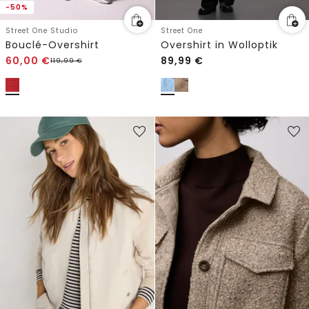
-50%
Street One Studio
Street One
Bouclé-Overshirt
Overshirt in Wolloptik
60,00
€
89,99
€
119,99
€