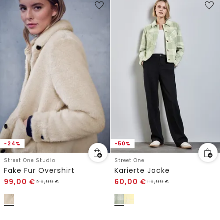
-24%
-50%
Street One Studio
Street One
Fake Fur Overshirt
Karierte Jacke
99,00
€
60,00
€
129,99
€
119,99
€