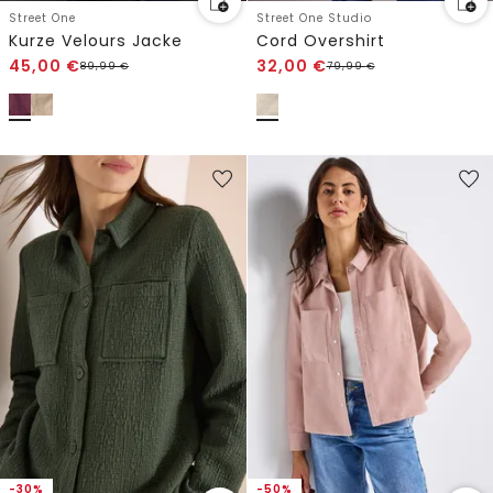
Street One
Street One Studio
Kurze Velours Jacke
Cord Overshirt
45,00
€
32,00
€
89,99
€
79,99
€
-30%
-50%