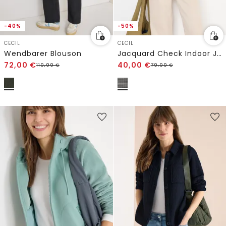
-40%
-50%
CECIL
CECIL
Wendbarer Blouson
Jacquard Check Indoor Jacke
72,00
€
40,00
€
119,99
€
79,99
€