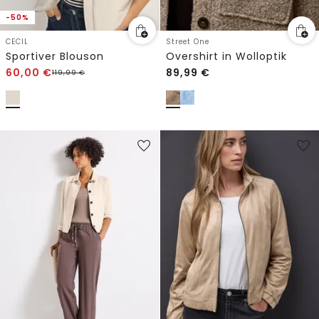
-50%
CECIL
Street One
Sportiver Blouson
Overshirt in Wolloptik
60,00
€
89,99
€
119,99
€