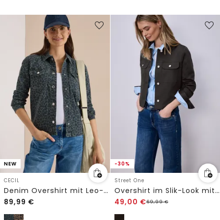
NEW
-30%
CECIL
Street One
Denim Overshirt mit Leo-Muster
Overshirt im Slik-Look mit Knopfleiste
89,99
€
49,00
€
69,99
€