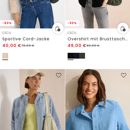
-50%
-30%
CECIL
CECIL
Sportive Cord-Jacke
Overshirt mit Brusttaschen und Struktur
40,00
€
49,00
€
79,99
€
69,99
€