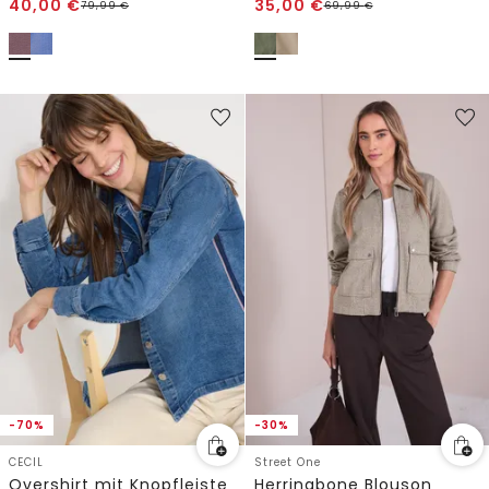
40,00
€
35,00
€
79,99
€
69,99
€
-70%
-30%
CECIL
Street One
Overshirt mit Knopfleiste
Herringbone Blouson