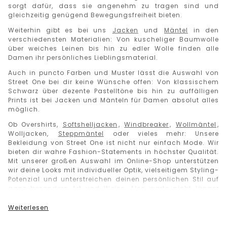
sorgt dafür, dass sie angenehm zu tragen sind und
gleichzeitig genügend Bewegungsfreiheit bieten.
Weiterhin gibt es bei uns
Jacken
und
Mäntel
in den
verschiedensten Materialien: Von kuscheliger Baumwolle
über weiches Leinen bis hin zu edler Wolle finden alle
Damen ihr persönliches Lieblingsmaterial.
Auch in puncto Farben und Muster lässt die Auswahl von
Street One bei dir keine Wünsche offen: Von klassischem
Schwarz über dezente Pastelltöne bis hin zu auffälligen
Prints ist bei Jacken und Mänteln für Damen absolut alles
möglich.
Ob Overshirts,
Softshelljacken
,
Windbreaker
,
Wollmäntel
,
Wolljacken,
Steppmäntel
oder vieles mehr: Unsere
Bekleidung von Street One ist nicht nur einfach Mode. Wir
bieten dir wahre Fashion-Statements in höchster Qualität.
Mit unserer großen Auswahl im Online-Shop unterstützen
wir deine Looks mit individueller Optik, vielseitigem Styling-
Potenzial und unterstreichen deinen persönlichen Stil auf
ganz besondere Art und Weise. Also warte nicht länger
und shoppe jetzt los in der einzigartigen Fashion von
Street One!
Weiterlesen