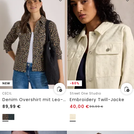
NEW
-60%
CECIL
Street One Studio
Denim Overshirt mit Leo-Muster
Embroidery Twill-Jacke
89,99
€
40,00
€
99,99
€