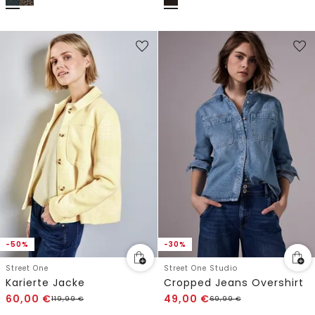
-50%
-30%
Street One
Street One Studio
Karierte Jacke
Cropped Jeans Overshirt
60,00
€
49,00
€
119,99
€
69,99
€