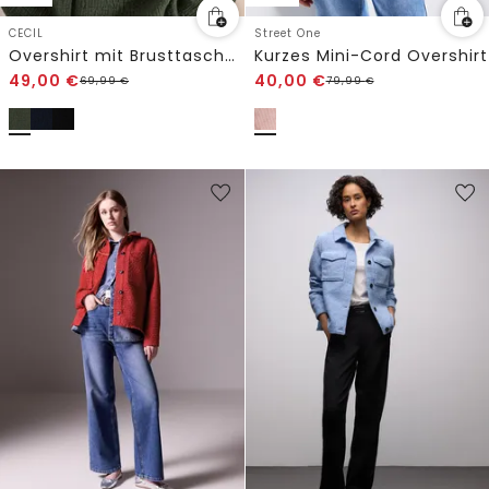
CECIL
Street One
Overshirt mit Brusttaschen und Struktur
Kurzes Mini-Cord Overshirt
49,00
€
40,00
€
69,99
€
79,99
€