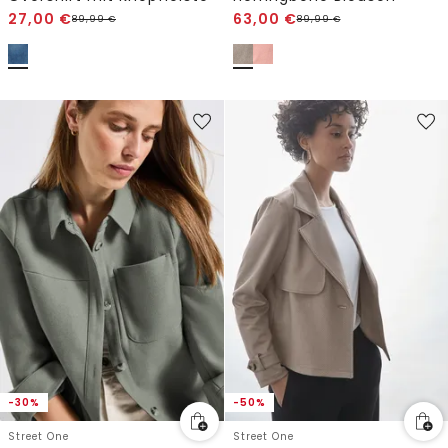
27,00
€
63,00
€
89,99
€
89,99
€
-30%
-50%
Street One
Street One