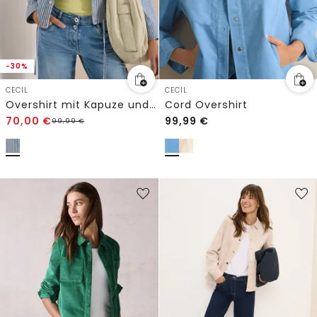
-30%
CECIL
CECIL
Overshirt mit Kapuze und Streifen
Cord Overshirt
70,00
€
99,99
€
99,99
€