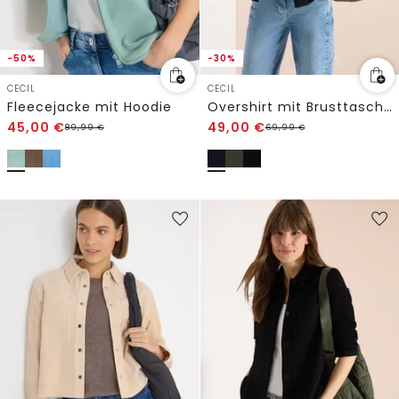
-50%
-30%
CECIL
CECIL
Fleecejacke mit Hoodie
Overshirt mit Brusttaschen und Struktur
45,00
€
49,00
€
89,99
€
69,99
€