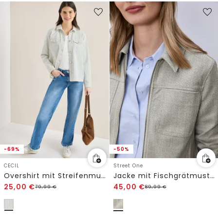
-69%
-50%
CECIL
Street One
Overshirt mit Streifenmuster
Jacke mit Fischgrätmuster und Zipper
25,00
€
45,00
€
79,99
€
89,99
€