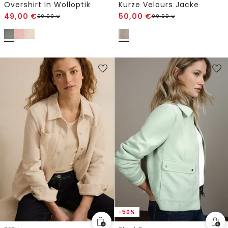
Overshirt In Wolloptik
Kurze Velours Jacke
49,00
€
50,00
€
69,99
€
99,99
€
-50%