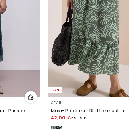
-30%
CECIL
it Plissée
Maxi-Rock mit Blättermuster
42,00
€
59,99
€