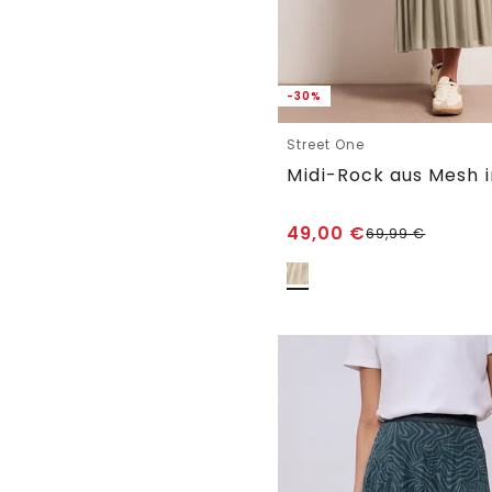
-30%
Street One
49,00
€
69,99
€