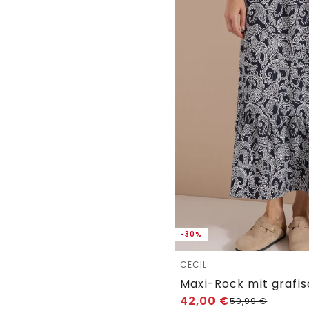
-30%
CECIL
Maxi-Rock mit grafi
42,00
€
59,99
€