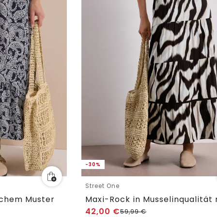
-30%
Street One
schem Muster
42,00
€
59,99
€