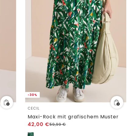
-30%
CECIL
Maxi-Rock mit grafischem Muster
42,00
€
59,99
€