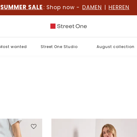
SUMMER SALE
: Shop now -
DAMEN
|
HERREN
Most wanted
Street One Studio
August collection