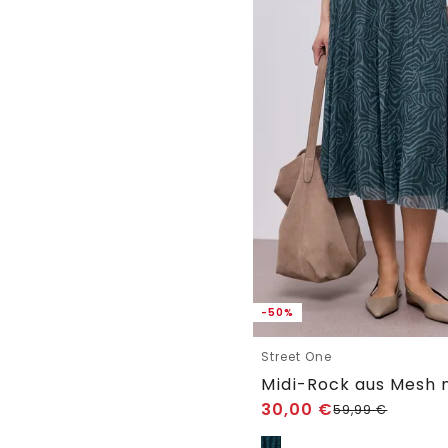
-50%
Street One
Midi-Rock aus Mesh m
30,00
€
59,99
€