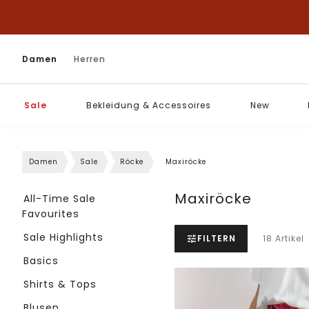
Damen
Herren
Sale
Bekleidung & Accessoires
New
Damen
Sale
Röcke
Maxiröcke
Maxiröcke
All-Time Sale
Favourites
Sale Highlights
FILTERN
18 Artikel
Basics
Shirts & Tops
Blusen