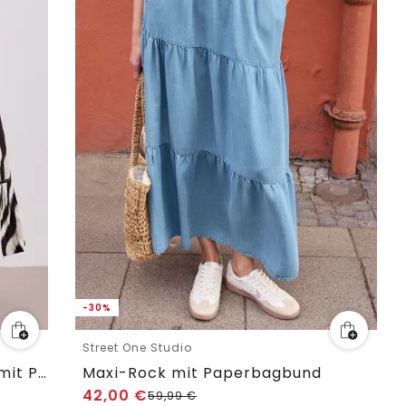
-30%
Street One Studio
Maxi-Rock in Musselinqualität mit Print
Maxi-Rock mit Paperbagbund
42,00
€
59,99
€