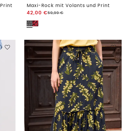
Print
Maxi-Rock mit Volants und Print
42,00
€
59,99
€