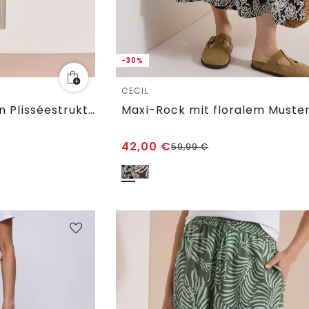
-30%
CECIL
Midi-Rock aus Mesh in Plisséestruktur
Maxi-Rock mit floralem Muste
42,00
€
59,99
€