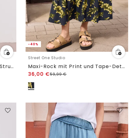
-40%
Street One Studio
Midi-Rock aus Tüll mit Plissée-Struktur
Maxi-Rock mit Print und Tape-Detail
36,00
€
59,99
€