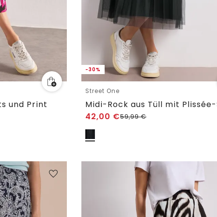
-30%
Street One
s und Print
42,00
€
59,99
€