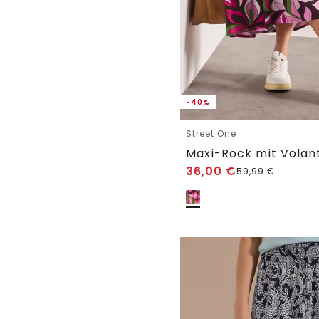
-40%
Street One
Maxi-Rock mit Volant
36,00
€
59,99
€