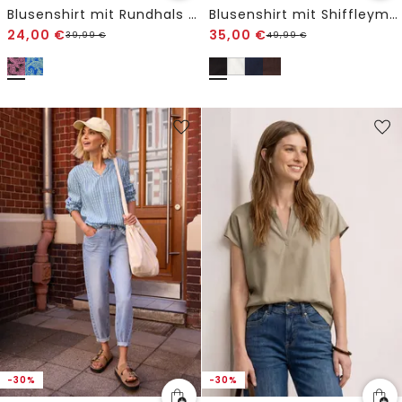
Blusenshirt mit Rundhals und Print
Blusenshirt mit Shiffleymuster
24,00
€
35,00
€
39,99
€
49,99
€
-30%
-30%