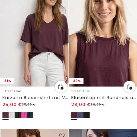
-31%
-30%
Street One
Street One
Kurzarm Blusenshirt mit V-Neck
Blusentop mit Rundhals und Tape-Detail
25,00
€
28,00
€
35,99
€
39,99
€