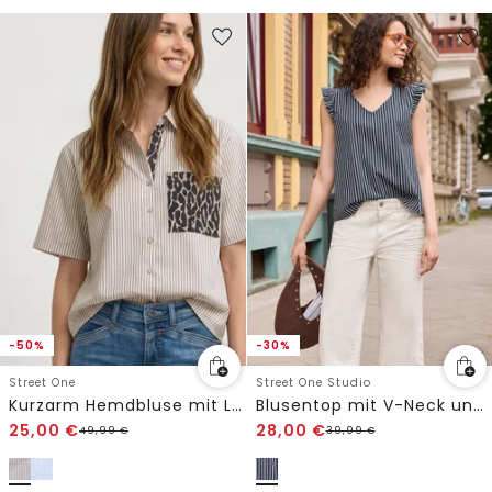
-50%
-30%
Street One
Street One Studio
Kurzarm Hemdbluse mit Leo-Details
Blusentop mit V-Neck und Streifen
25,00
€
28,00
€
49,99
€
39,99
€