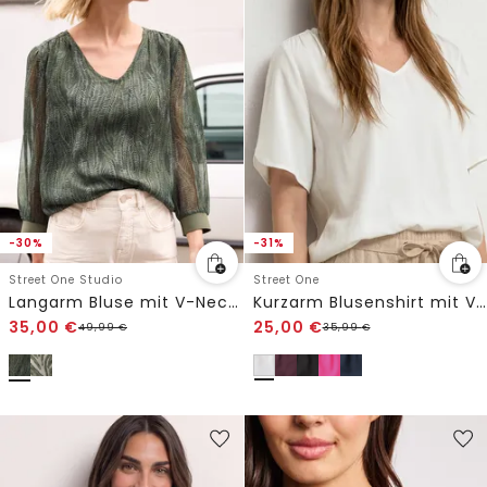
-30%
-31%
Street One Studio
Street One
Langarm Bluse mit V-Neck aus Chiffon
Kurzarm Blusenshirt mit V-Neck
35,00
€
25,00
€
49,99
€
35,99
€