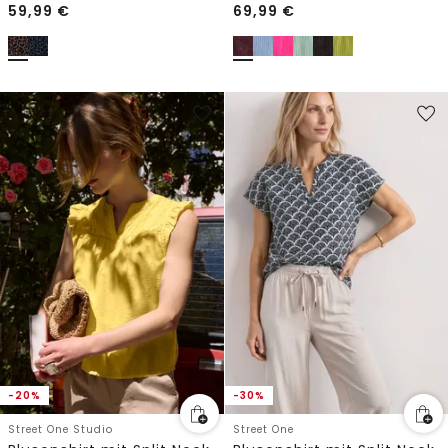
59,99
€
69,99
€
-20%
-30%
Street One Studio
Street One