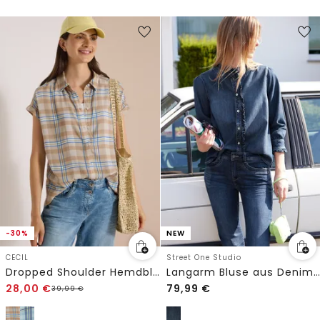
-30%
NEW
CECIL
Street One Studio
Dropped Shoulder Hemdbluse mit Print
Langarm Bluse aus Denim mit Rüschen
28,00
€
79,99
€
39,99
€