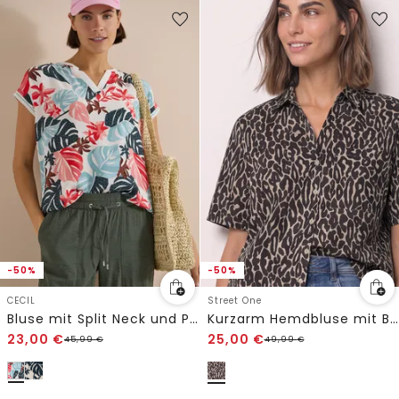
-50%
-50%
CECIL
Street One
Bluse mit Split Neck und Printmix
Kurzarm Hemdbluse mit Brusttasche und Print
23,00
€
25,00
€
45,99
€
49,99
€