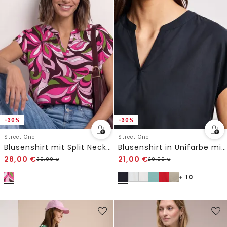
-30%
-30%
Street One
Street One
Blusenshirt mit Split Neck und Print
Blusenshirt in Unifarbe mit Split Neck
28,00
€
21,00
€
39,99
€
29,99
€
+ 10