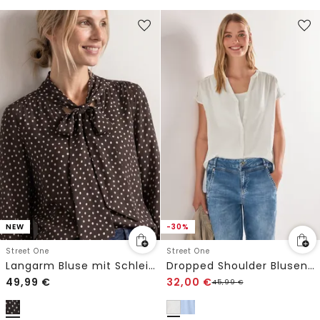
NEW
-30%
Street One
Street One
Langarm Bluse mit Schleifendetail
Dropped Shoulder Blusenshirt mit Tape
49,99
€
32,00
€
45,99
€