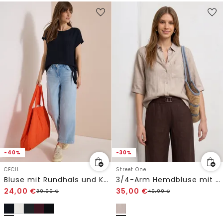
-40%
-30%
CECIL
Street One
Bluse mit Rundhals und Knotendetail
3/4-Arm Hemdbluse mit Brusttasche
24,00
€
35,00
€
39,99
€
49,99
€