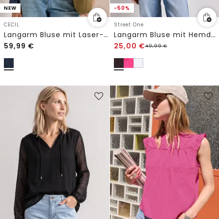
NEW
-50%
CECIL
Street One
Langarm Bluse mit Laser-Print
Langarm Bluse mit Hemdkragen aus Twill
59,99
€
25,00
€
49,99
€