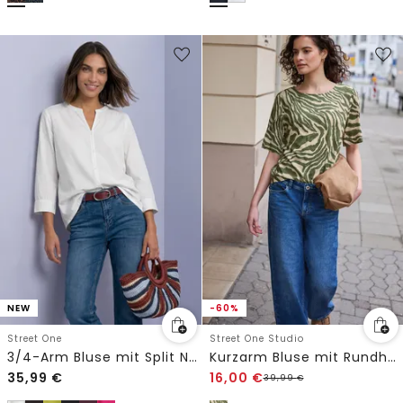
NEW
-60%
Street One
Street One Studio
3/4-Arm Bluse mit Split Neck
Kurzarm Bluse mit Rundhals und Print
35,99
€
16,00
€
39,99
€