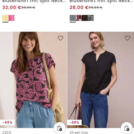
Blusenshirt mit Split Neck und Tape-Details
Blusenshirt mit Split Neck und Muschelprint
32,00
€
28,00
€
39,99
€
39,99
€
-40%
-30%
CECIL
Street One