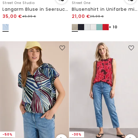
Street One Studio
Street One
Langarm Bluse in Seersucker Qualität
Blusenshirt in Unifarbe mit Split Neck
35,00
€
21,00
€
49,99
€
29,99
€
+ 10
-50%
-30%