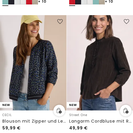
+ 10
+ 10
NEW
NEW
CECIL
Street One
Blouson mit Zipper und Leo-Muster
Langarm Cordbluse mit Rüschendetails
59,99
€
49,99
€