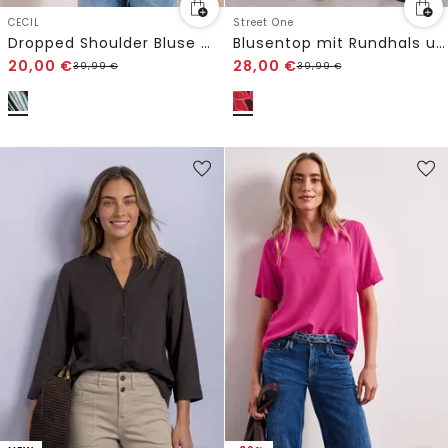
CECIL
Street One
Dropped Shoulder Bluse mit Struktur
Blusentop mit Rundhals und Tape-Detail
20,00
€
28,00
€
39,99
€
39,99
€