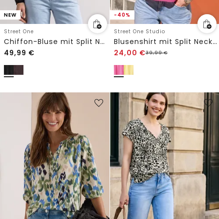
NEW
-40%
Street One
Street One Studio
Chiffon-Bluse mit Split Neck und Bändern
Blusenshirt mit Split Neck und Tape-Details
49,99
€
24,00
€
39,99
€