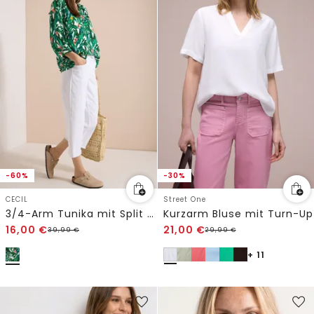
-60%
-30%
CECIL
Street One
3/4-Arm Tunika mit Split Neck und Print
Kurzarm Bluse mit Turn-Up
16,00
€
21,00
€
39,99
€
29,99
€
+ 11