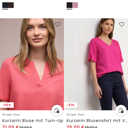
-30%
-31%
Street One
Street One
Kurzarm Bluse mit Turn-Up
Kurzarm Blusenshirt mit V-Neck
21,00
€
25,00
€
29,99
€
35,99
€