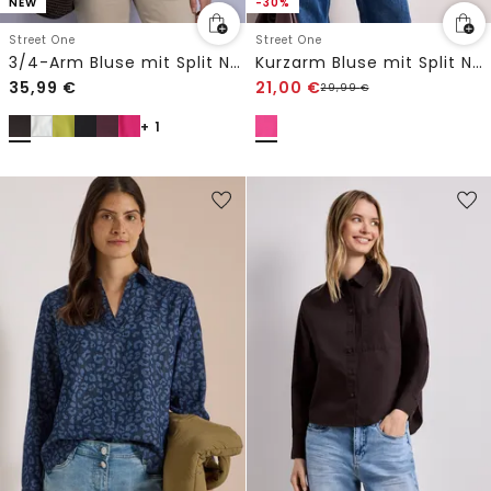
NEW
-30%
Street One
Street One
3/4-Arm Bluse mit Split Neck
Kurzarm Bluse mit Split Neck in Unifarbe
35,99
€
21,00
€
29,99
€
+ 1