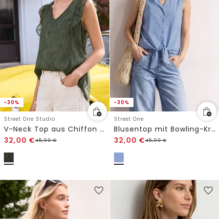
-30%
-30%
Street One Studio
Street One
V-Neck Top aus Chiffon mit Volants
Blusentop mit Bowling-Kragen und Knoten
32,00
€
32,00
€
45,99
€
45,99
€