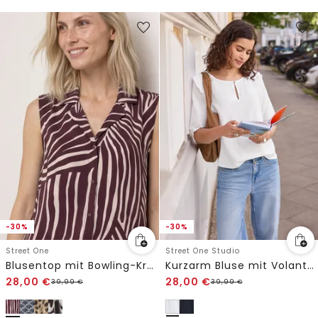
-30%
-30%
Street One
Street One Studio
Blusentop mit Bowling-Kragen und Knoten
Kurzarm Bluse mit Volant-Details
28,00
€
28,00
€
39,99
€
39,99
€