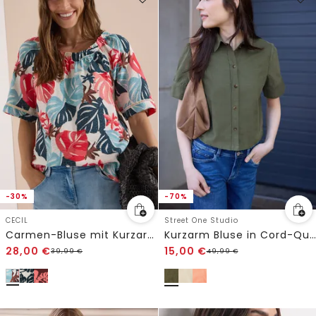
-30%
-70%
CECIL
Street One Studio
Carmen-Bluse mit Kurzarm und Blätterprint
Kurzarm Bluse in Cord-Qualität
28,00
€
15,00
€
39,99
€
49,99
€