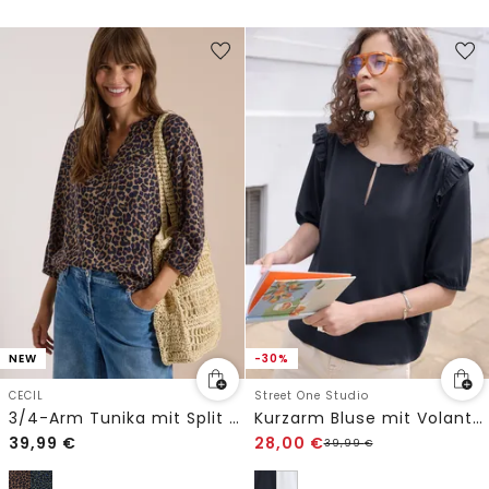
NEW
-30%
CECIL
Street One Studio
3/4-Arm Tunika mit Split Neck und Leo-Muster
Kurzarm Bluse mit Volant-Details
39,99
€
28,00
€
39,99
€