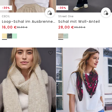
-30%
-30%
CECIL
Street One
Loop-Schal im Ausbrenner-Look
Schal mit Woll-Anteil
16,00
€
28,00
€
22,99
€
39,99
€