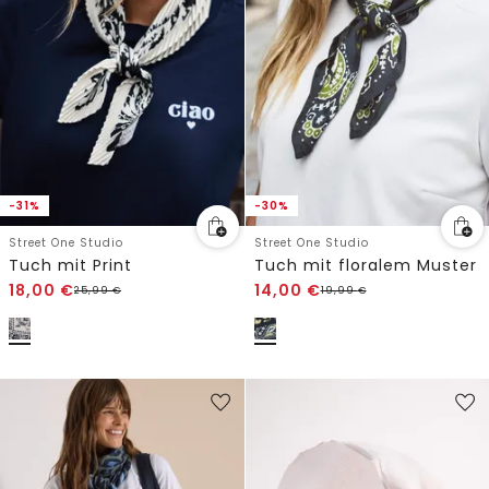
-31%
-30%
Street One Studio
Street One Studio
Tuch mit Print
Tuch mit floralem Muster
18,00
€
14,00
€
25,99
€
19,99
€