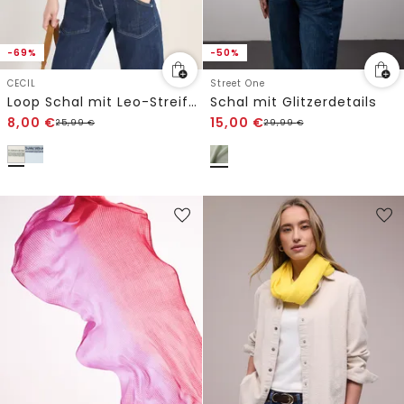
-69%
-50%
CECIL
Street One
Loop Schal mit Leo-Streifen
Schal mit Glitzerdetails
8,00
€
15,00
€
25,99
€
29,99
€