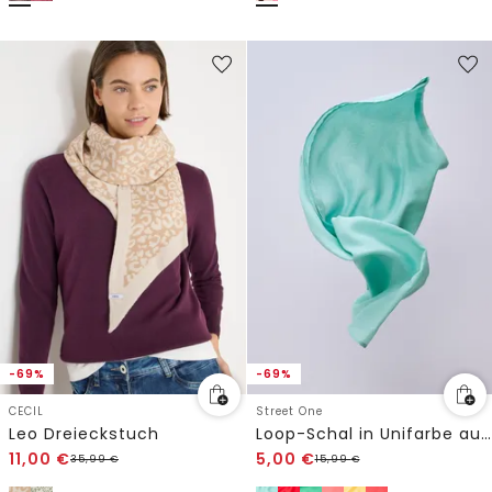
-69%
-69%
CECIL
Street One
Leo Dreieckstuch
Loop-Schal in Unifarbe aus Viskose
11,00
€
5,00
€
35,99
€
15,99
€