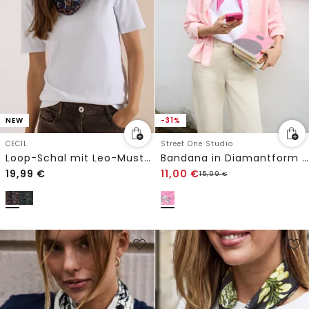
NEW
-31%
CECIL
Street One Studio
Loop-Schal mit Leo-Muster
Bandana in Diamantform mit Print
19,99
€
11,00
€
15,99
€