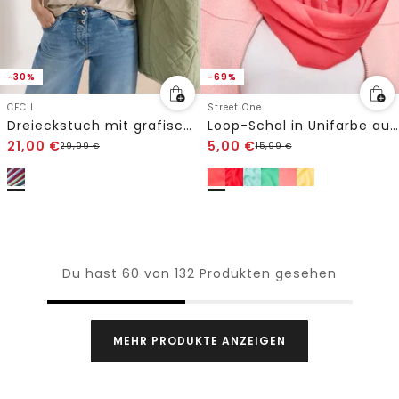
-30%
-69%
CECIL
Street One
Dreieckstuch mit grafischem Muster
Loop-Schal in Unifarbe aus Viskose
21,00
€
5,00
€
29,99
€
15,99
€
Du hast 60 von 132 Produkten gesehen
MEHR PRODUKTE ANZEIGEN