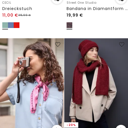
CECIL
Street One Studio
Dreieckstuch
Bandana in Diamantform mit Ring
11,00
€
19,99
€
35,99
€
-20%