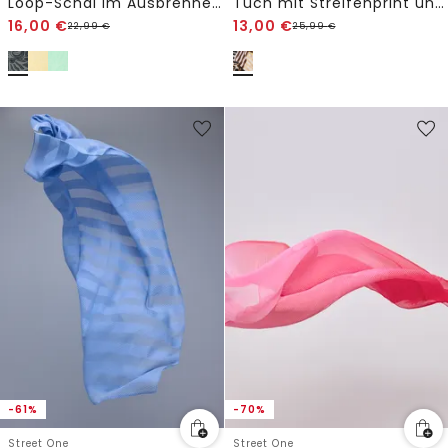
Loop-Schal im Ausbrenner-Look
Tuch mit Streifenprint und Leodetails
16,00
€
13,00
€
22,99
€
25,99
€
-61%
-70%
Street One
Street One