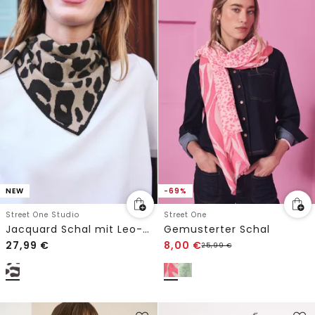
NEW
-69%
Street One Studio
Street One
Jacquard Schal mit Leo-Muster
Gemusterter Schal
27,99
€
8,00
€
25,99
€