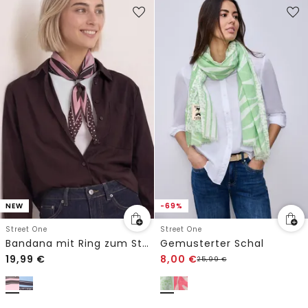
NEW
-69%
Street One
Street One
Bandana mit Ring zum Stylen
Gemusterter Schal
19,99
€
8,00
€
25,99
€