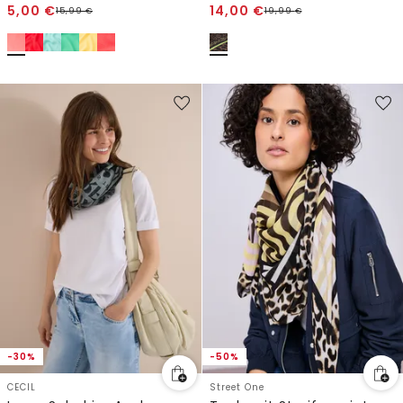
5,00
€
14,00
€
15,99
€
19,99
€
-30%
-50%
CECIL
Street One