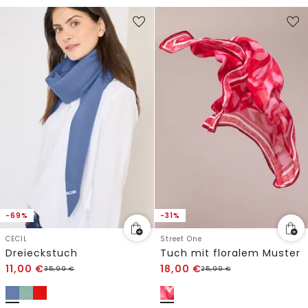
-69%
-31%
CECIL
Street One
Dreieckstuch
Tuch mit floralem Muster
11,00
€
18,00
€
35,99
€
25,99
€