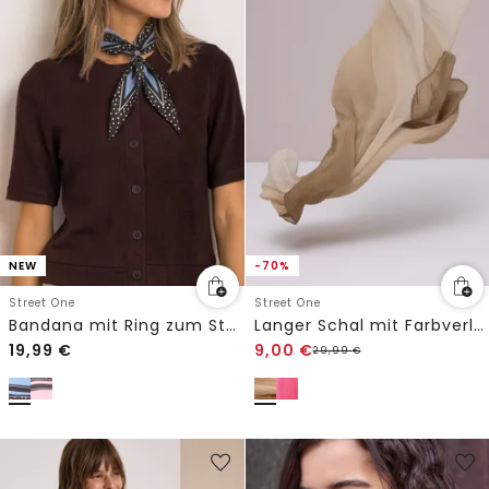
NEW
-70%
Street One
Street One
Bandana mit Ring zum Stylen
Langer Schal mit Farbverlauf
19,99
€
9,00
€
29,99
€