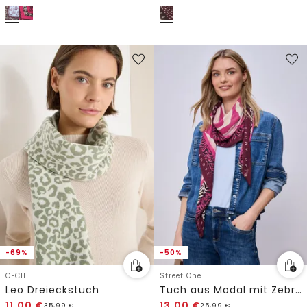
-69%
-50%
CECIL
Street One
Leo Dreieckstuch
Tuch aus Modal mit Zebra-Print
11,00
€
13,00
€
35,99
€
25,99
€