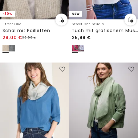
-30%
NEW
Street One
Street One Studio
Schal mit Pailletten
Tuch mit grafischem Muster
28,00
€
25,99
€
39,99
€