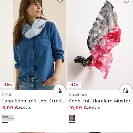
-69%
-62%
CECIL
Street One
Loop Schal mit Leo-Streifen
Schal mit floralem Muster
8,00
€
10,00
€
25,99
€
25,99
€