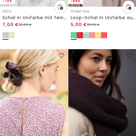
-70%
-69%
CECIL
Street One
Schal in Unifarbe mit feinen Fransen
Loop-Schal in Unifarbe aus Viskose
7,00
€
5,00
€
22,99
€
15,99
€