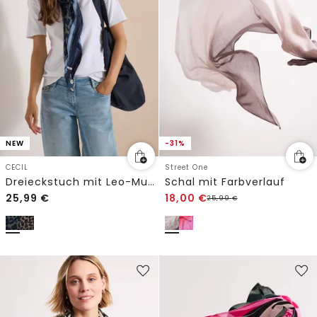
NEW
-31%
CECIL
Street One
Dreieckstuch mit Leo-Muster
Schal mit Farbverlauf
25,99
€
18,00
€
25,99
€