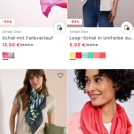
-50%
-69%
Street One
Street One
Schal mit Farbverlauf
Loop-Schal in Unifarbe aus Viskose
13,00
€
5,00
€
25,99
€
15,99
€