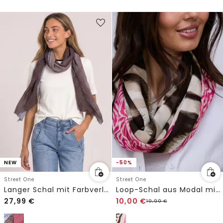
NEW
-50%
Street One
Street One
Langer Schal mit Farbverlauf
Loop-Schal aus Modal mit Mustermix
27,99
€
10,00
€
19,99
€