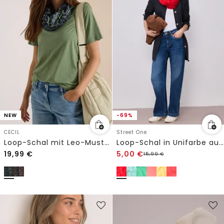
NEW
-69%
CECIL
Street One
Loop-Schal mit Leo-Muster
Loop-Schal in Unifarbe aus Viskose
19,99
€
5,00
€
15,99
€