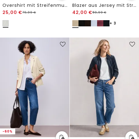
Overshirt mit Streifenmuster
Blazer aus Jersey mit Struktur
25,00
€
42,00
€
79,99
€
59,99
€
+ 3
-60%