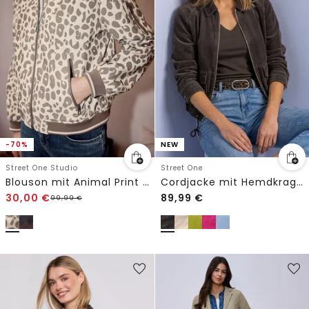
-70%
NEW
Street One Studio
Street One
Blouson mit Animal Print und Zipper
Cordjacke mit Hemdkragen und Zipper
30,00
€
89,99
€
99,99
€