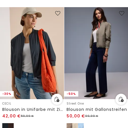
-30%
-50%
CECIL
Street One
Blouson in Unifarbe mit Zipper
Blouson mit Gallonstreifen
42,00
€
50,00
€
59,99
€
99,99
€