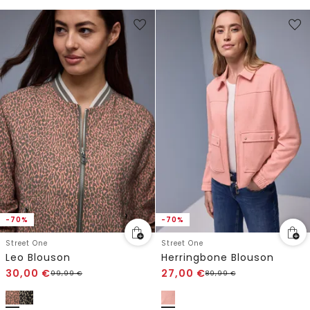
-70%
-70%
Street One
Street One
Leo Blouson
Herringbone Blouson
30,00
€
27,00
€
99,99
€
89,99
€