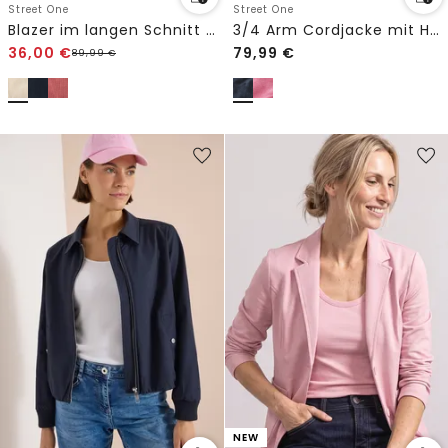
Street One
Street One
Blazer im langen Schnitt mit Struktur
3/4 Arm Cordjacke mit Hemdkragen
36,00
€
79,99
€
89,99
€
NEW