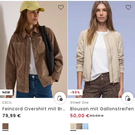
NEW
-50%
CECIL
Street One
Feincord Overshirt mit Brusttaschen
Blouson mit Gallonstreifen
79,99
€
50,00
€
99,99
€