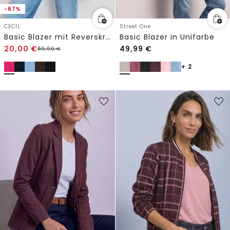
-67%
CECIL
Street One
Basic Blazer mit Reverskragen
Basic Blazer in Unifarbe
20,00
€
49,99
€
59,99
€
+ 2