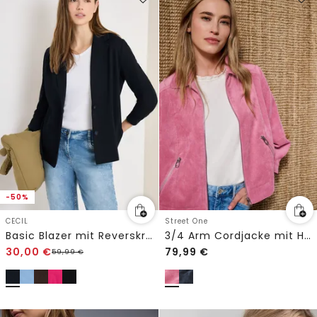
-50%
CECIL
Street One
Basic Blazer mit Reverskragen
3/4 Arm Cordjacke mit Hemdkragen
30,00
€
79,99
€
59,99
€