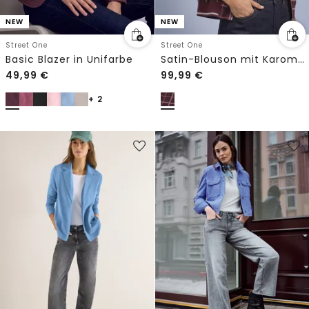
NEW
NEW
Street One
Street One
Basic Blazer in Unifarbe
Satin-Blouson mit Karomuster
49,99
€
99,99
€
+ 2