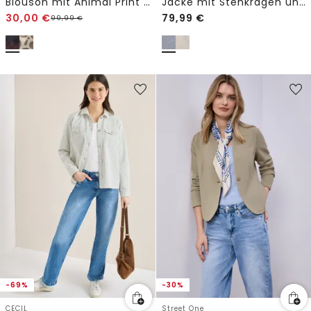
Blouson mit Animal Print und Zipper
Jacke mit Stehkragen und Zipper
30,00
€
79,99
€
99,99
€
-69%
-30%
CECIL
Street One