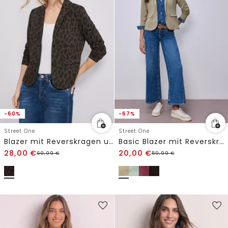
-60%
-67%
Street One
Street One
Blazer mit Reverskragen und Leo-Muster
Basic Blazer mit Reverskragen
28,00
€
20,00
€
69,99
€
59,99
€