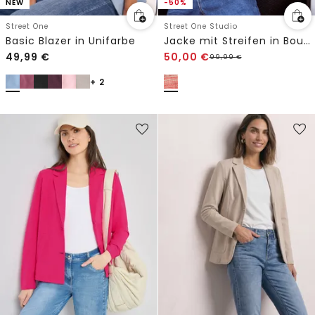
NEW
-50%
Street One
Street One Studio
Basic Blazer in Unifarbe
Jacke mit Streifen in Bouclé Qualität
49,99
€
50,00
€
99,99
€
+ 2