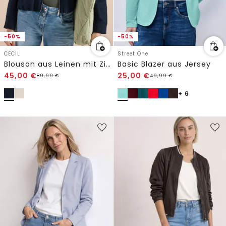
-50%
-50%
CECIL
Street One
Blouson aus Leinen mit Zipper
Basic Blazer aus Jersey
45,00
€
25,00
€
89,99
€
49,99
€
+ 6