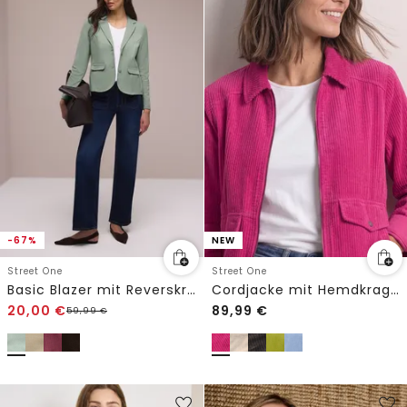
-67%
NEW
Street One
Street One
Basic Blazer mit Reverskragen
Cordjacke mit Hemdkragen und Zipper
20,00
€
89,99
€
59,99
€