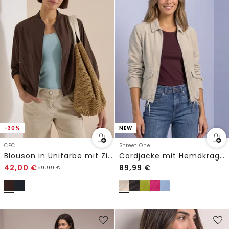
-30%
NEW
CECIL
Street One
Blouson in Unifarbe mit Zipper
Cordjacke mit Hemdkragen und Zipper
42,00
€
89,99
€
59,99
€