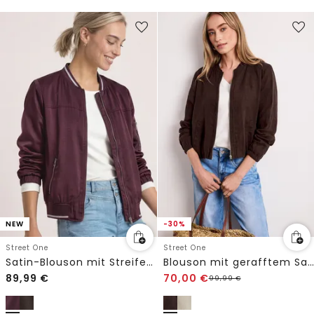
NEW
-30%
Street One
Street One
Satin-Blouson mit Streifendetails
Blouson mit gerafftem Saum und Zipper
89,99
€
70,00
€
99,99
€