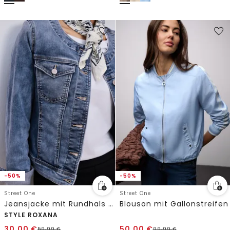
-50%
-50%
Street One
Street One
Jeansjacke mit Rundhals und Knopfleiste
Blouson mit Gallonstreifen
STYLE ROXANA
30,00
€
50,00
€
59,99
€
99,99
€