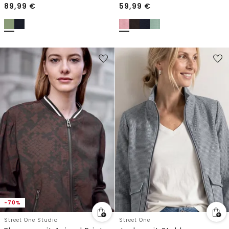
89,99
€
59,99
€
-70%
Street One Studio
Street One