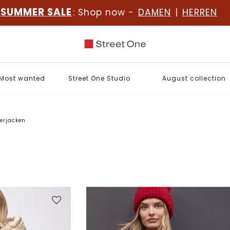
SUMMER SALE
: Shop now -
DAMEN
|
HERREN
Most wanted
Street One Studio
August collection
erjacken