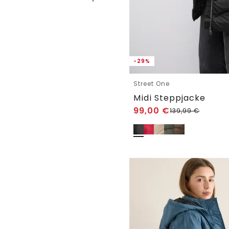
-29%
Street One
Midi Steppjacke
99,00
€
139,99
€