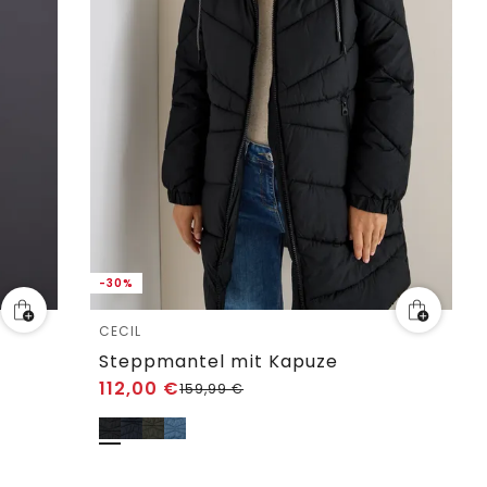
-30%
CECIL
Steppmantel mit Kapuze
112,00
€
159,99
€