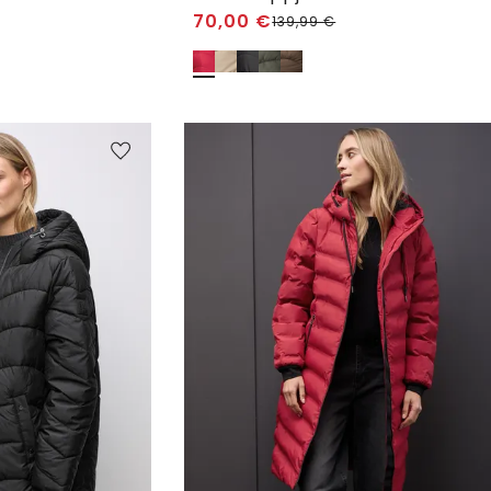
70,00
€
139,99
€