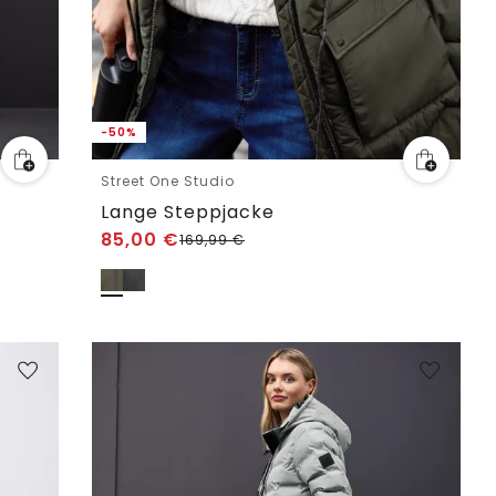
-50%
Street One Studio
Lange Steppjacke
85,00
€
169,99
€