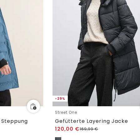
-29%
Street One
r Steppung
Gefütterte Layering Jacke
120,00
€
169,99
€