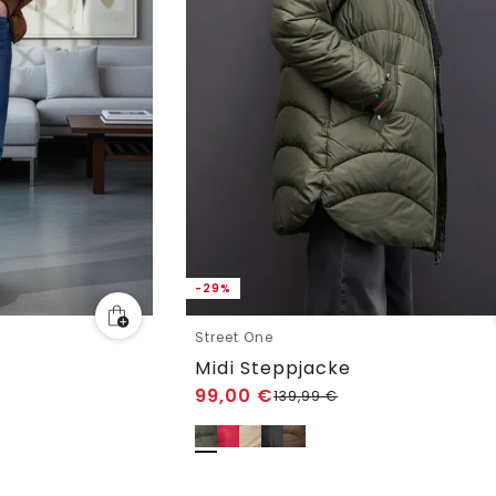
-29%
Street One
Midi Steppjacke
99,00
€
139,99
€