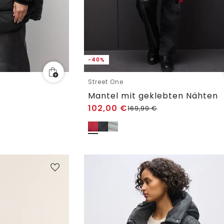
-40%
Street One
Mantel mit geklebten Nähten
102,00
€
169,99
€