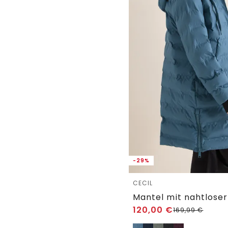
-29%
CECIL
Mantel mit nahtlose
120,00
€
169,99
€