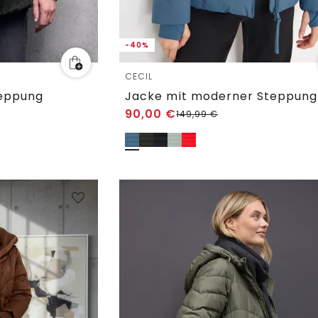
-40%
CECIL
teppung
Jacke mit moderner Steppung
90,00
€
149,99
€