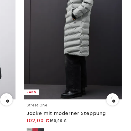
-40%
Street One
Jacke mit moderner Steppung
102,00
€
169,99
€