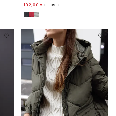
102,00
€
169,99
€