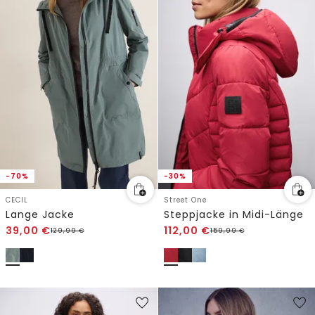
-70%
-30%
CECIL
Street One
Lange Jacke
Steppjacke in Midi-Länge
39,00
€
112,00
€
129,99
€
159,99
€