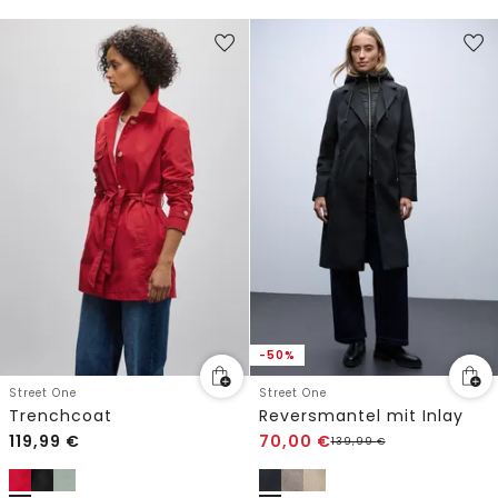
-50%
Street One
Street One
Trenchcoat
Reversmantel mit Inlay
119,99
€
70,00
€
139,99
€