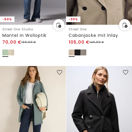
-50%
-30%
Street One Studio
Street One
Mantel in Wolloptik
Cabanjacke mit Inlay
70,00
€
105,00
€
139,99
€
149,99
€