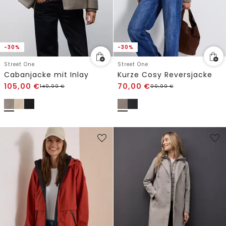
-30%
-30%
Street One
Street One
Cabanjacke mit Inlay
Kurze Cosy Reversjacke
105,00
€
70,00
€
149,99
€
99,99
€