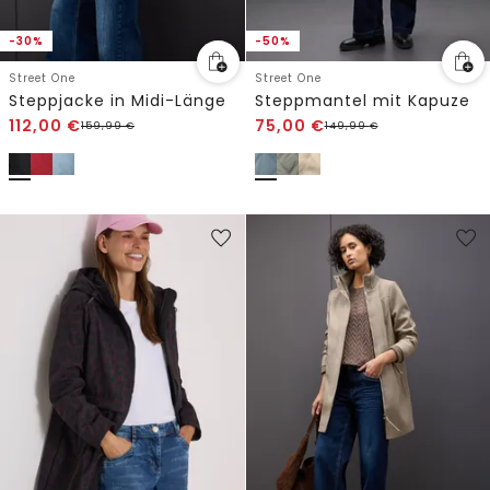
-30%
-50%
Street One
Street One
Steppjacke in Midi-Länge
Steppmantel mit Kapuze
112,00
€
75,00
€
159,99
€
149,99
€