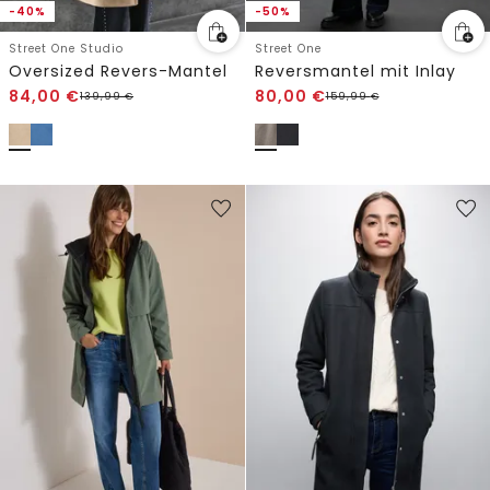
-40%
-50%
Street One Studio
Street One
Oversized Revers-Mantel
Reversmantel mit Inlay
84,00
€
80,00
€
139,99
€
159,99
€