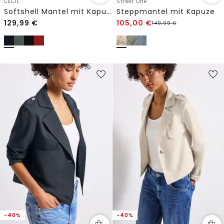
CECIL
Street One
Softshell Mantel mit Kapuze
Steppmantel mit Kapuze
129,99
€
105,00
€
149,99
€
-40%
-40%