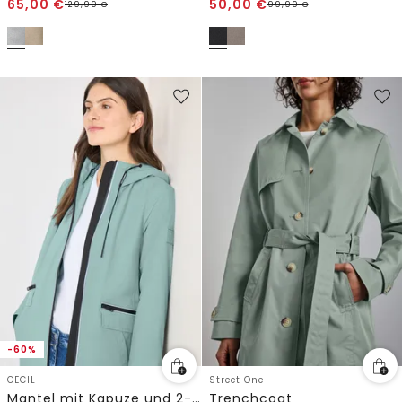
65,00
€
50,00
€
129,99
€
99,99
€
-60%
CECIL
Street One
Mantel mit Kapuze und 2-Wege-Zipper
Trenchcoat