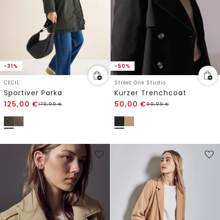
-31%
-50%
CECIL
Street One Studio
Sportiver Parka
Kurzer Trenchcoat
125,00
€
50,00
€
179,99
€
99,99
€