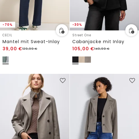
-70%
-30%
CECIL
Street One
Mantel mit Sweat-Inlay
Cabanjacke mit Inlay
39,00
€
105,00
€
129,99
€
149,99
€