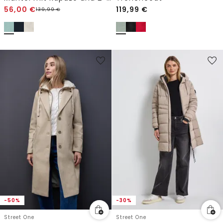
56,00
€
119,99
€
139,99
€
-50%
-30%
Street One
Street One