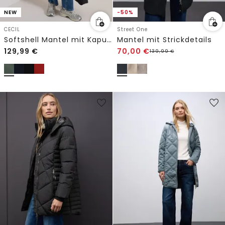
NEW
-50%
CECIL
Street One
Softshell Mantel mit Kapuze
Mantel mit Strickdetails
129,99
€
70,00
€
139,99
€