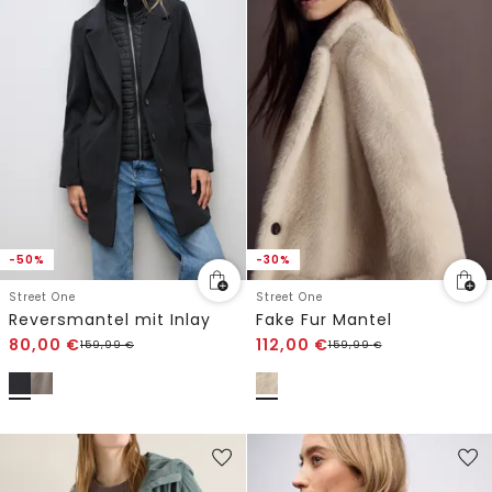
-50%
-30%
Street One
Street One
Reversmantel mit Inlay
Fake Fur Mantel
80,00
€
112,00
€
159,99
€
159,99
€