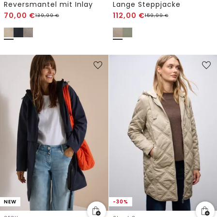
Reversmantel mit Inlay
Lange Steppjacke
70,00
€
112,00
€
139,99
€
159,99
€
NEW
-30%