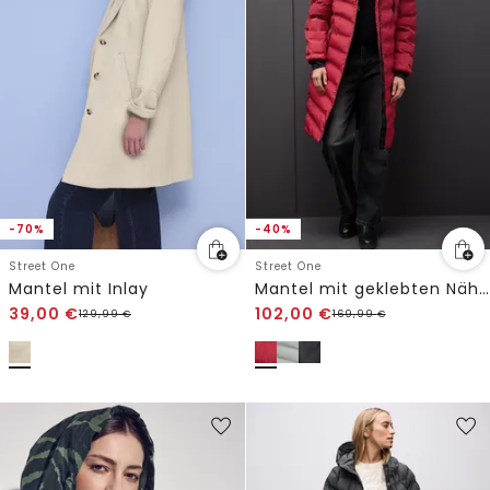
-70%
-40%
Street One
Street One
Mantel mit Inlay
Mantel mit geklebten Nähten
39,00
€
102,00
€
129,99
€
169,99
€