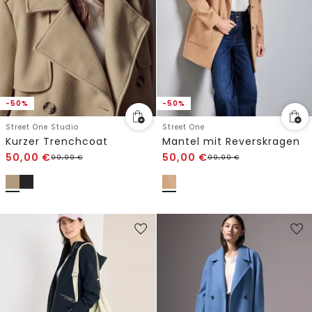
-50%
-50%
Street One Studio
Street One
Kurzer Trenchcoat
Mantel mit Reverskragen
50,00
€
50,00
€
99,99
€
99,99
€