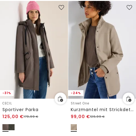
-31%
-24%
CECIL
Street One
Sportiver Parka
Kurzmantel mit Strickdetails
125,00
€
99,00
€
179,99
€
129,99
€