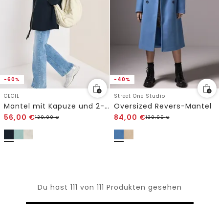
-60%
-40%
CECIL
Street One Studio
Mantel mit Kapuze und 2-Wege-Zipper
Oversized Revers-Mantel
56,00
€
84,00
€
139,99
€
139,99
€
Du hast 111 von 111 Produkten gesehen