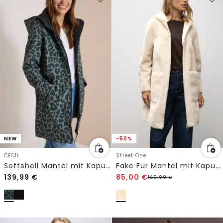
NEW
-50%
CECIL
Street One
Softshell Mantel mit Kapuze und Leo-Muster
Fake Fur Mantel mit Kapuze
139,99
€
85,00
€
169,99
€