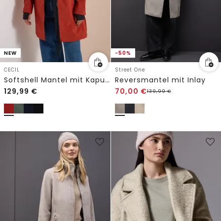
NEW
-50%
CECIL
Street One
Softshell Mantel mit Kapuze
Reversmantel mit Inlay
129,99
€
70,00
€
139,99
€