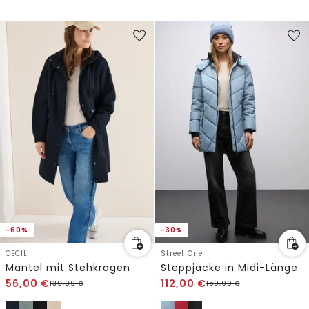
-60%
-30%
CECIL
Street One
Mantel mit Stehkragen
Steppjacke in Midi-Länge
56,00
€
112,00
€
139,99
€
159,99
€