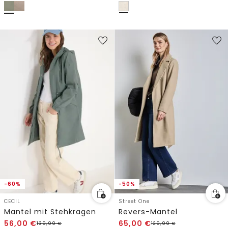
-60%
-50%
CECIL
Street One
Mantel mit Stehkragen
Revers-Mantel
56,00
€
65,00
€
139,99
€
129,99
€