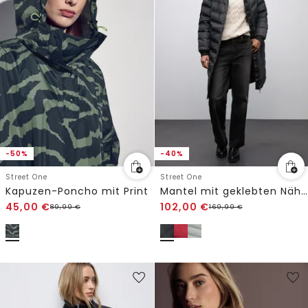
-50%
-40%
Street One
Street One
Kapuzen-Poncho mit Print
Mantel mit geklebten Nähten
45,00
€
102,00
€
89,99
€
169,99
€