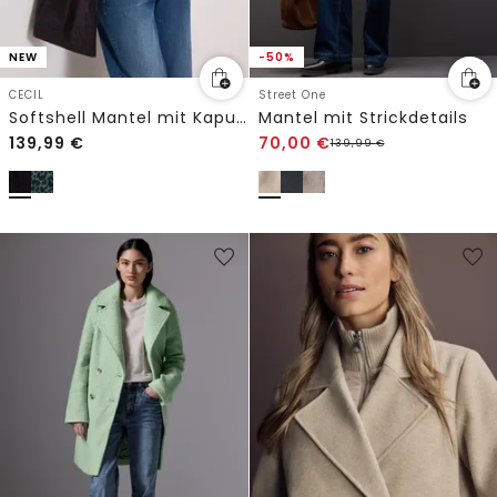
NEW
-50%
CECIL
Street One
Softshell Mantel mit Kapuze und Leo-Muster
Mantel mit Strickdetails
139,99
€
70,00
€
139,99
€