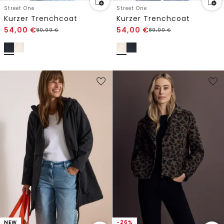
Street One
Street One
Kurzer Trenchcoat
Kurzer Trenchcoat
54,00
€
54,00
€
89,99
€
89,99
€
NEW
-26%