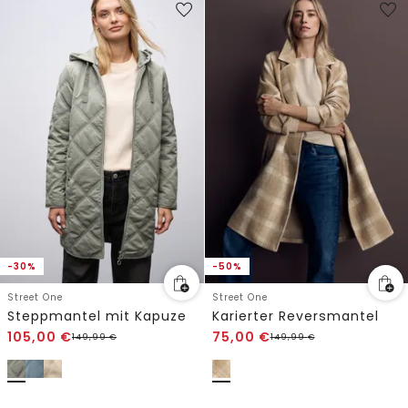
-30%
-50%
Street One
Street One
Steppmantel mit Kapuze
Karierter Reversmantel
105,00
€
75,00
€
149,99
€
149,99
€