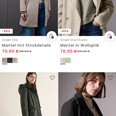
-50%
-50%
Street One
Street One Studio
Mantel mit Strickdetails
Mantel in Wolloptik
70,00
€
70,00
€
139,99
€
139,99
€