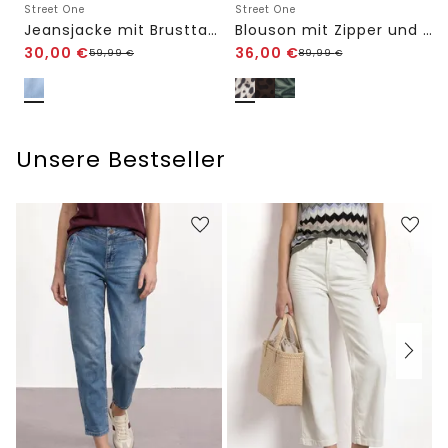
Street One
Street One
Jeansjacke mit Brusttaschen und Knöpfen
Blouson mit Zipper und Print
30,00
€
36,00
€
59,99
€
89,99
€
Unsere Bestseller