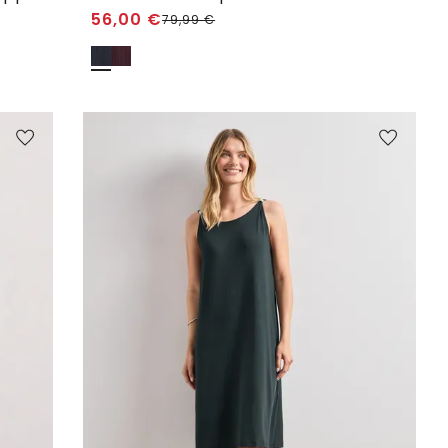
56,00
€
79,99
€