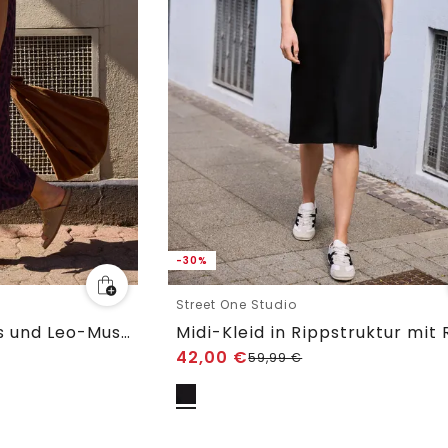
-30%
Street One Studio
Midkleid mit Rundhals und Leo-Muster
42,00
€
59,99
€