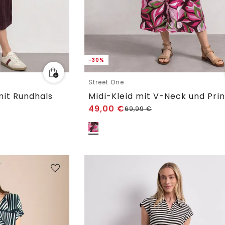
-30%
Street One
mit Rundhals
Midi-Kleid mit V-Neck und Prin
49,00
€
69,99
€