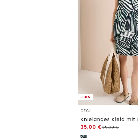
-50%
CECIL
35,00
€
69,99
€