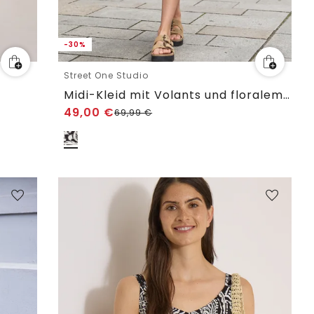
-30%
Street One Studio
t
Midi-Kleid mit Volants und floralem Muster
49,00
€
69,99
€