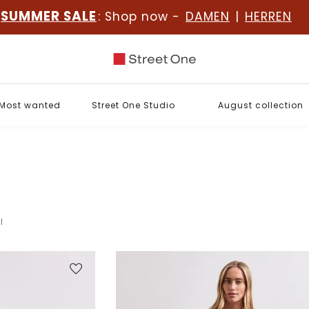
SUMMER SALE
: Shop now -
DAMEN
|
HERREN
Most wanted
Street One Studio
August collection
l