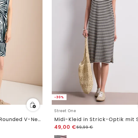
-30%
Street One
Knielanges Kleid mit Rounded V-Neck
49,00
€
69,99
€