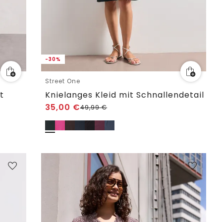
-30%
Street One
t
Knielanges Kleid mit Schnallendetail
35,00
€
49,99
€