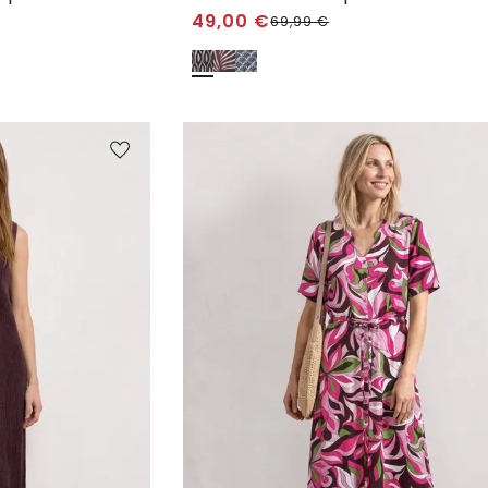
49,00
€
69,99
€