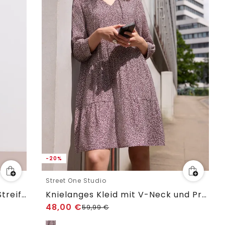
-20%
Street One Studio
Midi-Kleid in Strick-Optik mit Streifen
Knielanges Kleid mit V-Neck und Print
48,00
€
59,99
€