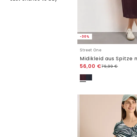
-30%
Street One
Midikleid aus Spitze 
56,00
€
79,99
€