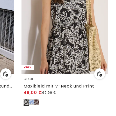
-30%
CECIL
Midi-Kleid in Rippstruktur mit Rundhals
Maxikleid mit V-Neck und Print
49,00
€
69,99
€