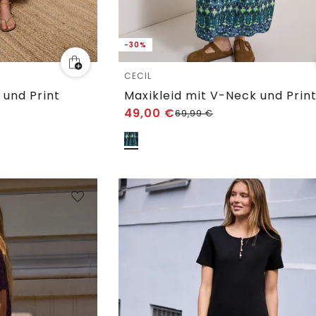
-30%
CECIL
 und Print
Maxikleid mit V-Neck und Prin
49,00
€
69,99
€