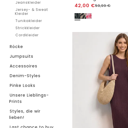
Jeanskleider
42,00
€
59,99
€
Jersey- & Sweat
Kleider
Tunikakleider
Strickkleider
Cordkleider
Röcke
Jumpsuits
Accessoires
Denim-Styles
Pinke Looks
Unsere Lieblings-
Prints
Styles, die wir
lieben!
Last chance to buy