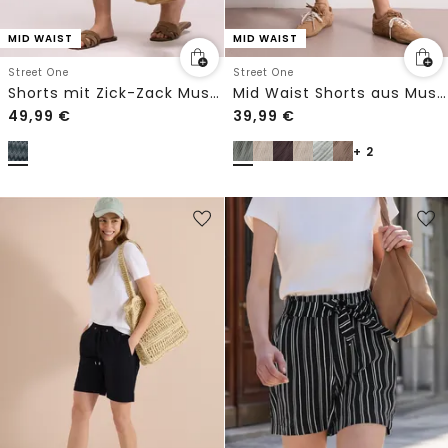
MID WAIST
MID WAIST
Street One
Street One
Shorts mit Zick-Zack Muster
Mid Waist Shorts aus Musselinstoff
49,99
€
39,99
€
+ 2