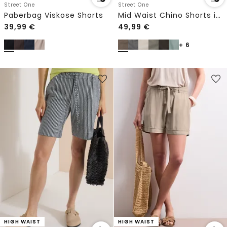
Street One
Street One
Paberbag Viskose Shorts
Mid Waist Chino Shorts im Casual Fit
39,99
€
49,99
€
+ 6
HIGH WAIST
HIGH WAIST