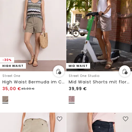
-30%
HIGH WAIST
MID WAIST
Street One
Street One Studio
High Waist Bermuda im Casual Fit
Mid Waist Shorts mit floralem Print
35,00
€
39,99
€
49,99
€