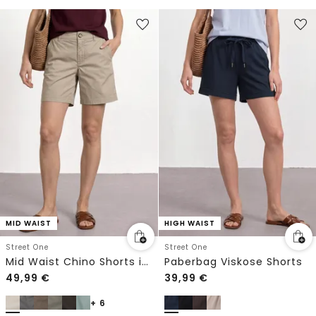
MID WAIST
HIGH WAIST
Street One
Street One
Mid Waist Chino Shorts im Casual Fit
Paberbag Viskose Shorts
49,99
€
39,99
€
+ 6