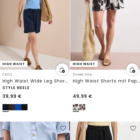
HIGH WAIST
HIGH WAIST
CECIL
Street One
High Waist Wide Leg Shorts im Loose Fit
High Waist Shorts mit Paperbag-Bund
STYLE NEELE
39,99
€
49,99
€