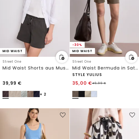
-30%
MID WAIST
MID WAIST
Street One
Street One
Mid Waist Shorts aus Musselinstoff
Mid Waist Bermuda in Satin-Optik
STYLE YULIUS
39,99
€
35,00
€
49,99
€
+ 2