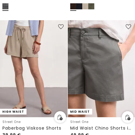
HIGH WAIST
MID WAIST
Street One
Street One
Paberbag Viskose Shorts
Mid Waist Chino Shorts im Casual Fit
39,99
€
49,99
€