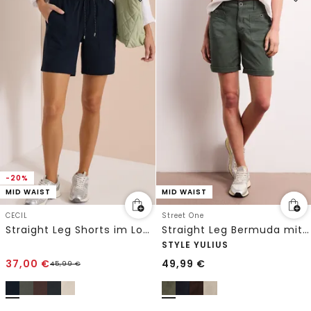
-20%
MID WAIST
MID WAIST
CECIL
Street One
Straight Leg Shorts im Loose Fit
Straight Leg Bermuda mit Turn-Up
STYLE YULIUS
37,00
€
49,99
€
45,99
€