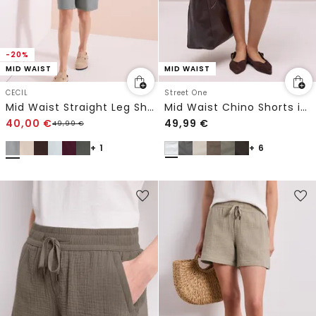
-20%
MID WAIST
MID WAIST
CECIL
Street One
Mid Waist Straight Leg Shorts im Casual Fit
Mid Waist Chino Shorts im Casual Fit
40,00
€
49,99
€
49,99
€
+ 1
+ 6