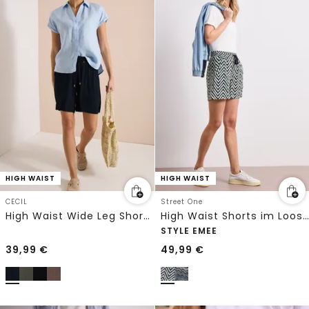
HIGH WAIST
HIGH WAIST
CECIL
Street One
High Waist Wide Leg Shorts mit Struktur
High Waist Shorts im Loose Fit mit Print
STYLE EMEE
39,99
€
49,99
€