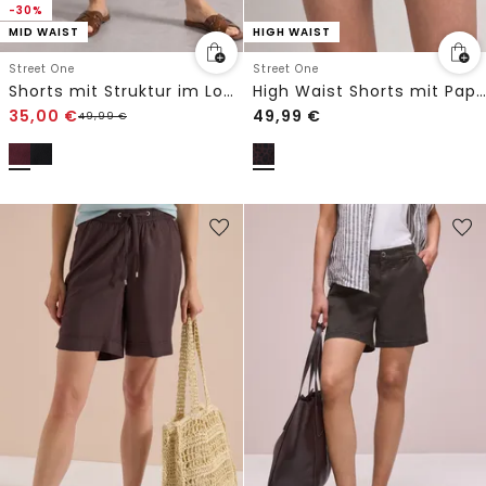
-30%
MID WAIST
HIGH WAIST
Street One
Street One
Shorts mit Struktur im Loose Fit
High Waist Shorts mit Paperbag-Bund
35,00
€
49,99
€
49,99
€