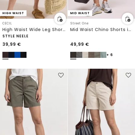
HIGH WAIST
MID WAIST
CECIL
Street One
High Waist Wide Leg Shorts im Loose Fit
Mid Waist Chino Shorts im Casual Fit
STYLE NEELE
39,99
€
49,99
€
+ 6