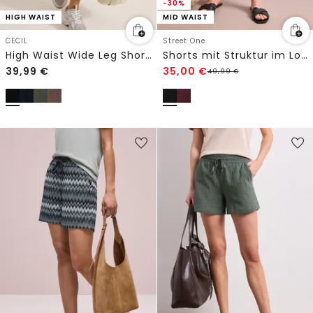
-30%
HIGH WAIST
MID WAIST
CECIL
Street One
High Waist Wide Leg Shorts mit Struktur
Shorts mit Struktur im Loose Fit
39,99
€
35,00
€
49,99
€