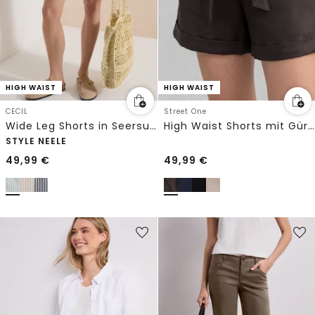
HIGH WAIST
HIGH WAIST
CECIL
Street One
Wide Leg Shorts in Seersucker-Qualität
High Waist Shorts mit Gürtel
STYLE NEELE
49,99
€
49,99
€