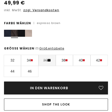
49,99
€
inkl. MwSt.
zzgl. Versandkosten
FARBE WÄHLEN
|
espresso brown
GRÖSSE WÄHLEN
Größentabelle
|
32
34
36
38
40
42
44
46
IN DEN WARENKORB
SHOP THE LOOK