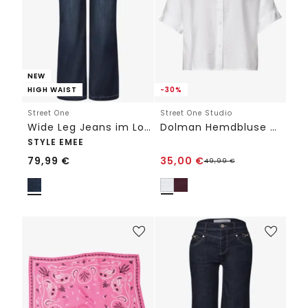
NEW
HIGH WAIST
-30%
Street One
Street One Studio
Wide Leg Jeans im Loose Fit mit Dekodetails
Dolman Hemdbluse mit Knopfleiste
STYLE EMEE
79,99
€
35,00
€
49,99
€