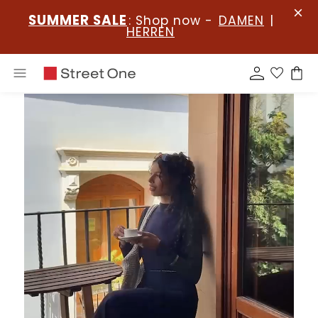
SUMMER SALE
: Shop now -
DAMEN
|
HERREN