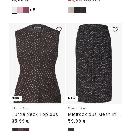
+ 5
NEW
NEW
Street One
Street One
Turtle Neck Top aus Mesh mit Print
Midirock aus Mesh in Plisséestruktur
35,99
€
59,99
€