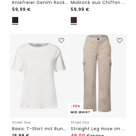
Kniefreier Denim Rock in Wickeloptik
Midirock aus Chiffon mit Volant
59,99
€
59,99
€
-30%
MID WAIST
Street One
Street One
Basic T-Shirt mit Rundhals in Unifarbe
Straight Leg Hose im Cargo-Look
19,99
€
49,00
€
69,99
€