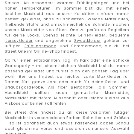
Saison.
An besonders warmen Frühlingstagen und bei
hohen Temperaturen im Sommer bist du mit einem
leichten Maxikleid
aus unserer Kollektion einfach immer
perfekt gekleidet, ohne zu schwitzen. Weiche Materialien,
fließende Stoffe und umschmeichelnde Schnitte machen
unsere Maxikleider von Street One zu perfekten Begleitern
für deine Looks.
Ebenso
leichte
Leinenkleider
, bequeme
Jerseykleider
und angenehme
Sweatkleider
gehören zur
luftigen
Frühlingsmode
und Sommermode
, die du bei
Street One im Online-Shop findest.
Ob für einen entspannten Tag im Park oder eine schicke
Gartenparty – mit einem leichten Maxikleid bist du immer
passend gekleidet und fühlst dich den ganzen Tag über
wohl.
Bei uns findest du
leichte
, zarte
Maxikleider für
Damen
fürs ganze Jahr
oder
auch
für deine Reise- und
Urlaubsgarderobe. Als fixer Bestandteil
als Sommer-
Abendkleid
sollten auch gemusterte Maxikleider,
Maxikleider mit tiefem Ausschnitt oder leichte Kleider aus
Viskose auf keinen Fall fehlen.
Bei Street One findest du all diese Varianten luftiger
Maxikleider in verschiedenen Farben, Schnitten und Größen
- so ist garantiert auch etwas Passendes dabei! Schau
doch gleich mal vorbei und lass dich von unserer Auswahl
inspirieren!