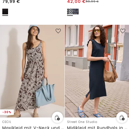
79,99
€
42,00
€
59,99
€
-30%
CECIL
Street One Studio
Maxikleid mit V-Neck und Print
Midikleid mit Rundhals in Unifarbe