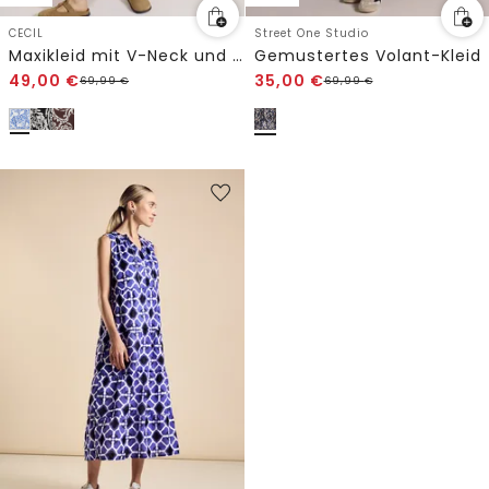
CECIL
Street One Studio
Maxikleid mit V-Neck und Print
Gemustertes Volant-Kleid
49,00
€
35,00
€
69,99
€
69,99
€