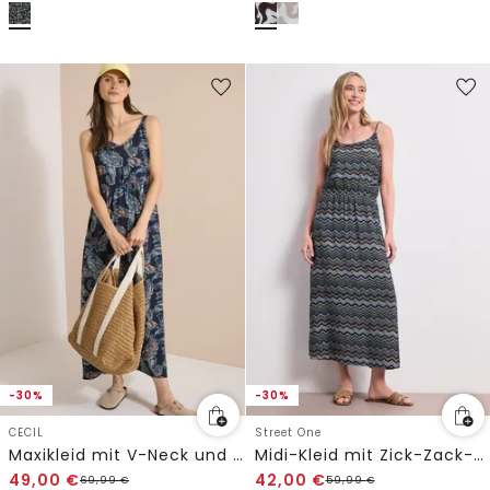
-30%
-30%
CECIL
Street One
Maxikleid mit V-Neck und Print
Midi-Kleid mit Zick-Zack-Muster
49,00
€
42,00
€
69,99
€
59,99
€