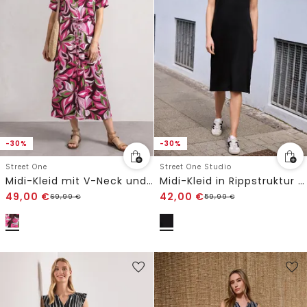
-30%
-30%
Street One
Street One Studio
Midi-Kleid mit V-Neck und Print
Midi-Kleid in Rippstruktur mit Rundhals
49,00
€
42,00
€
69,99
€
59,99
€