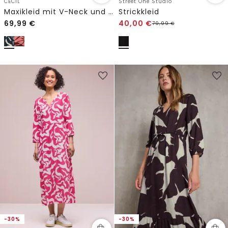
CECIL
Street One Studio
Maxikleid mit V-Neck und Print
Strickkleid
69,99
€
40,00
€
79,99
€
-30%
-30%