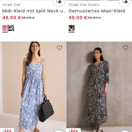
Street One
Street One Studio
Midi-Kleid mit Split Neck und Print
Gemustertes Maxi-Kleid
49,00
€
49,00
€
69,99
€
69,99
€
-30%
-50%