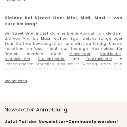
Kleider bei Street One: Mini, Midi, Maxi – von
kurz bis lang!
Bei Street One findest du eine breite Auswahl an Kleidern,
die von Mini bis Maxi reichen. Egal
,
welche Länge oder
Schnittart du bevorzugst, bei uns wirst du fündig.
Unsere
Kollektion umfasst nicht nur trendige Maxikleider für
Damen, sondern auch
Minikleider
,
Midikleider
,
Jeanskleider
,
Blusenkleider
und
Tunikakleider
in
verschiedenen Modellen.
Uns ist es wichtig, dass dein
modisches Herz
höherschlägt,
wenn du unsere Kollektion
shoppst
und daher bieten wir dir eine vielfältige Auswahl
an Kleidungsstücken. Von simplen Designs bis hin zu
Weiterlesen
sophisticated Styles ist alles dabei. Du kannst zwischen
leichten Sommerkleidern und eleganten Abendroben
wählen - ganz nach deinem Geschmack.
Besonders im Sommer darf ein Maxikleid in keinem
Kleiderschrank fehlen. Es gibt nichts Schöneres als luftige
Newsletter Anmeldung
Kleider
und
Röcke
in vielen Farben und unterschiedlichen
Längen zu tragen. Sie vermitteln eine feminine Eleganz, wie
Jetzt Teil der Newsletter-Community werden!
kein anderes Kleidungsstück.
Mit einem stilvollen Rock