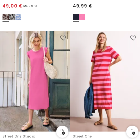
49,00
€
49,99
€
69,99
€
Street One Studio
Street One