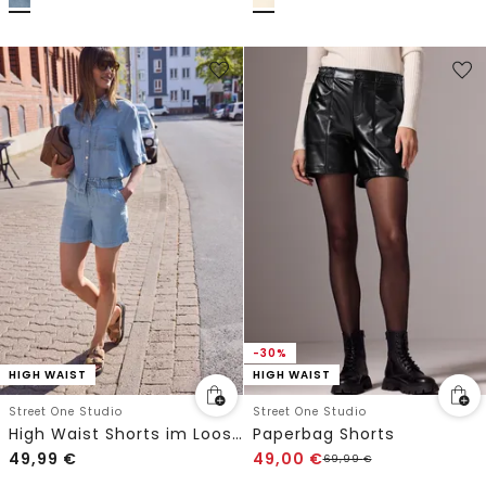
-30%
HIGH WAIST
HIGH WAIST
Street One Studio
Street One Studio
High Waist Shorts im Loose Fit
Paperbag Shorts
49,99
€
49,00
€
69,99
€