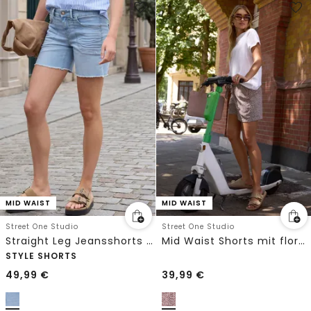
MID WAIST
MID WAIST
Street One Studio
Street One Studio
Straight Leg Jeansshorts im Casual Fit
Mid Waist Shorts mit floralem Print
STYLE SHORTS
49,99
€
39,99
€