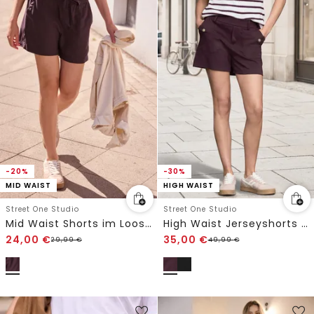
-20%
-30%
MID WAIST
HIGH WAIST
Street One Studio
Street One Studio
Mid Waist Shorts im Loose Fit
High Waist Jerseyshorts mit Knopfdetail
24,00
€
35,00
€
29,99
€
49,99
€