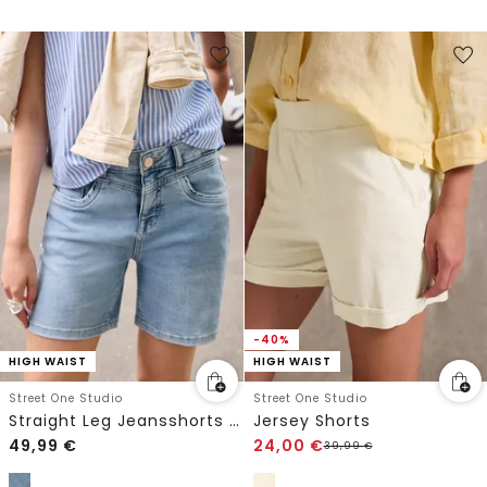
-40%
HIGH WAIST
HIGH WAIST
Street One Studio
Street One Studio
Straight Leg Jeansshorts im Casual Fit
Jersey Shorts
49,99
€
24,00
€
39,99
€