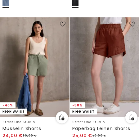
-40%
-50%
HIGH WAIST
HIGH WAIST
Street One Studio
Street One Studio
Musselin Shorts
Paperbag Leinen Shorts
24,00
€
25,00
€
39,99
€
49,99
€