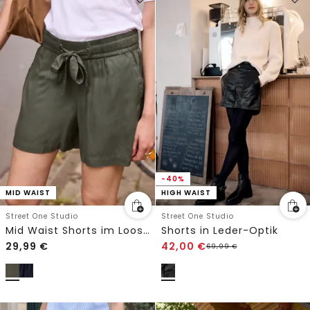
-40%
MID WAIST
HIGH WAIST
Street One Studio
Street One Studio
Mid Waist Shorts im Loose Fit
Shorts in Leder-Optik
29,99
€
42,00
€
69,99
€