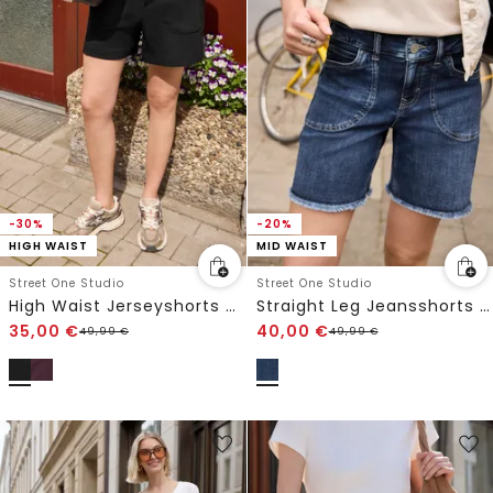
-30%
-20%
HIGH WAIST
MID WAIST
Street One Studio
Street One Studio
High Waist Jerseyshorts mit Knopfdetail
Straight Leg Jeansshorts im Casual Fit
35,00
€
40,00
€
49,99
€
49,99
€