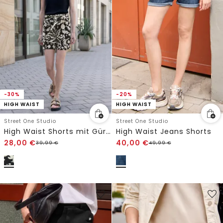
-30%
-20%
HIGH WAIST
HIGH WAIST
Street One Studio
Street One Studio
High Waist Shorts mit Gürtel
High Waist Jeans Shorts
28,00
€
40,00
€
39,99
€
49,99
€