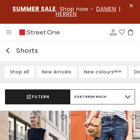
SUMMER SALE
: Shop now -
DAMEN
|
HERREN
Shorts
Shop all
New Arrivals
New coloursᴺᴱᵂ
Di
FILTERN
SORTIEREN NACH