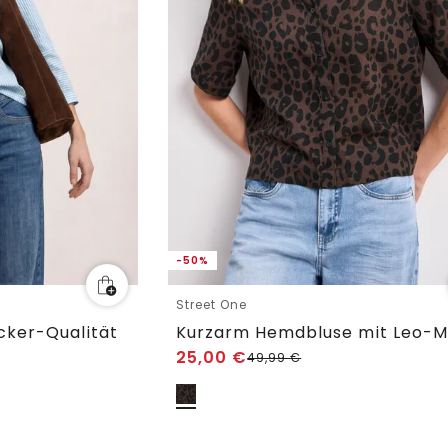
-50%
Street One
cker-Qualität
Kurzarm Hemdbluse mit Leo-M
25,00
€
49,99
€