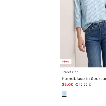
-50%
Street One
Hemdbluse in Seersu
25,00
€
49,99
€