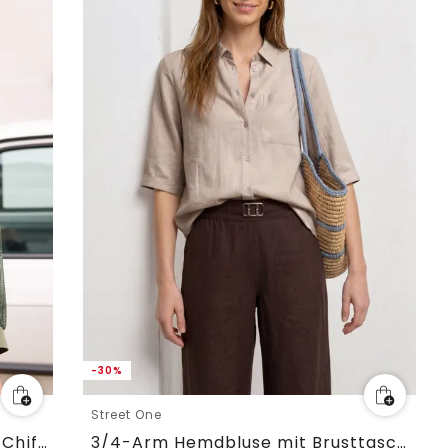
-30%
Street One
Langarm Bluse mit V-Neck aus Chiffon
3/4-Arm Hemdbluse mit Brusttasche