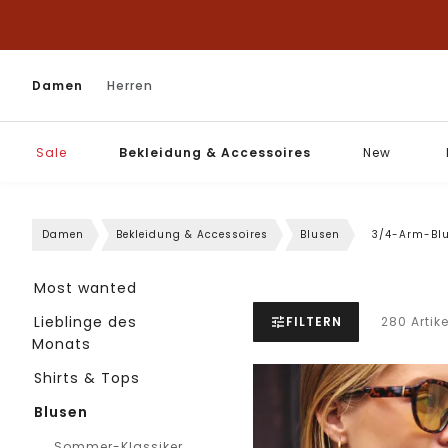
Damen
Herren
Sale
Bekleidung & Accessoires
New
Damen
Bekleidung & Accessoires
Blusen
3/4-Arm-Bl
Most wanted
Lieblinge des
FILTERN
280 Artike
Monats
Shirts & Tops
Blusen
Sommer-Klassiker