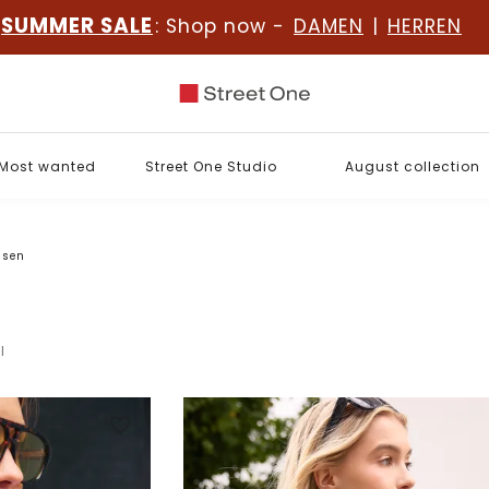
SUMMER SALE
: Shop now -
DAMEN
|
HERREN
Most wanted
Street One Studio
August collection
usen
l