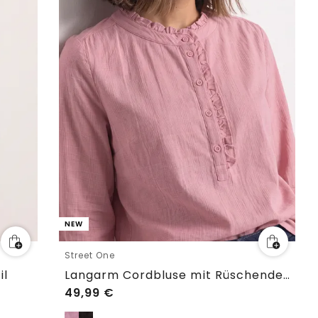
NEW
Street One
il
Langarm Cordbluse mit Rüschendetails
49,99
€