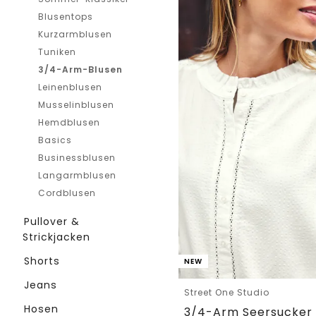
Blusentops
Kurzarmblusen
Tuniken
3/4-Arm-Blusen
Leinenblusen
Musselinblusen
Hemdblusen
Basics
Businessblusen
Langarmblusen
Cordblusen
Pullover &
Strickjacken
Shorts
NEW
Jeans
Street One Studio
Hosen