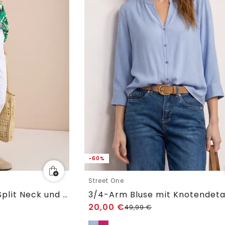
-60%
Street One
3/4-Arm Tunika mit Split Neck und Print
3/4-Arm Bluse mit Knotendeta
20,00
€
49,99
€