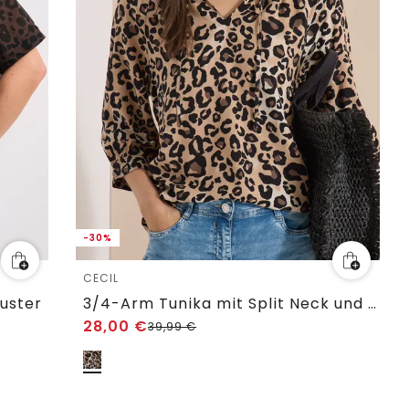
-30%
CECIL
uster
3/4-Arm Tunika mit Split Neck und Print
28,00
€
39,99
€