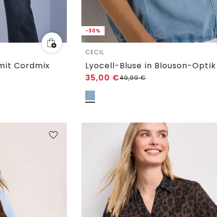
-30%
CECIL
mit Cordmix
Lyocell-Bluse in Blouson-Optik
35,00
€
49,99
€