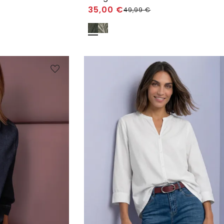
35,00
€
49,99
€