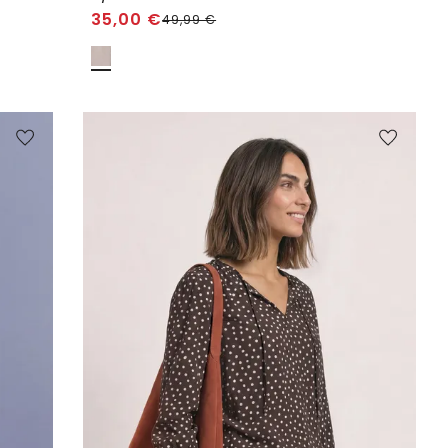
35,00
€
49,99
€