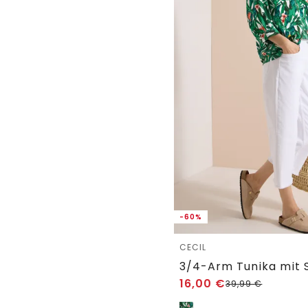
-60%
CECIL
16,00
€
39,99
€