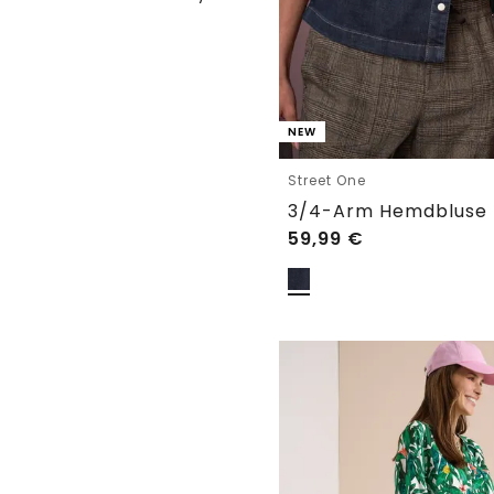
NEW
Street One
3/4-Arm Hemdbluse m
59,99
€