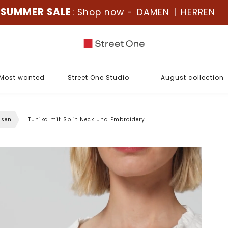
SUMMER SALE
: Shop now -
DAMEN
|
HERREN
Most wanted
Street One Studio
August collection
usen
Tunika mit Split Neck und Embroidery