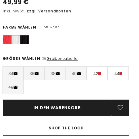
49,99
€
inkl. MwSt.
zzgl. Versandkosten
FARBE WÄHLEN
|
off white
GRÖSSE WÄHLEN
Größentabelle
|
34
36
38
40
42
44
46
IN DEN WARENKORB
SHOP THE LOOK