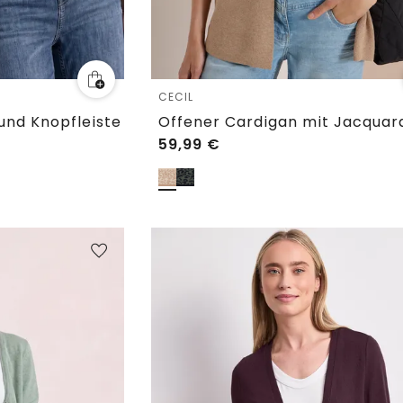
CECIL
und Knopfleiste
59,99
€