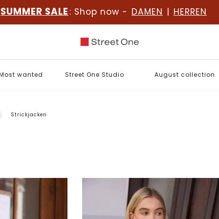
SUMMER SALE
: Shop now -
DAMEN
|
HERREN
Most wanted
Street One Studio
August collection
Strickjacken
l