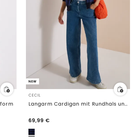
NEW
CECIL
sform
Langarm Cardigan mit Rundhals und Zipper
69,99
€