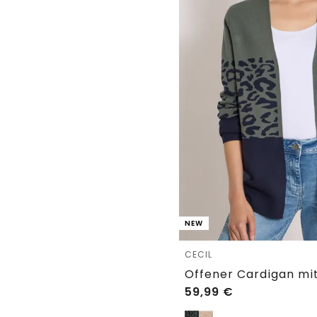
NEW
CECIL
59,99
€