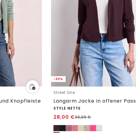
-30%
Street One
und Knopfleiste
Langarm Jacke in offener Pas
STYLE NETTE
28,00
€
39,99
€