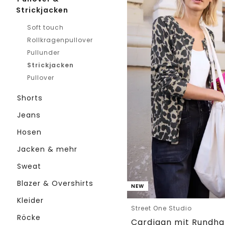
Strickjacken
Soft touch
Rollkragenpullover
Pullunder
Strickjacken
Pullover
Shorts
Jeans
Hosen
Jacken & mehr
Sweat
Blazer & Overshirts
NEW
Kleider
Street One Studio
Röcke
Cardigan mit Rundhal