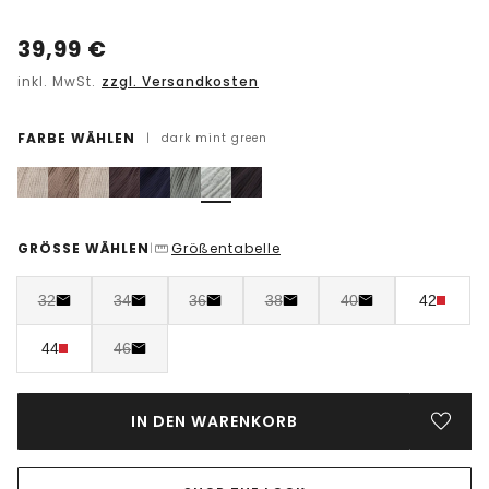
39,99
€
inkl. MwSt.
zzgl. Versandkosten
FARBE WÄHLEN
|
dark mint green
GRÖSSE WÄHLEN
Größentabelle
|
32
34
36
38
40
42
44
46
IN DEN WARENKORB