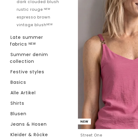
dark clouded blush
rustic rouge ᴺᴱᵂ
espresso brown
vintage blushᴺᴱᵂ
Late summer
fabrics ᴺᴱᵂ
Summer denim
collection
Festive styles
Basics
Alle Artikel
Shirts
Blusen
NEW
Jeans & Hosen
Kleider & Röcke
Street One