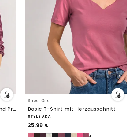
Street One
3/4-Arm Shirt mit Split Neck und Print
Basic T-Shirt mit Herzausschnitt
STYLE ADA
25,99
€
+ 1