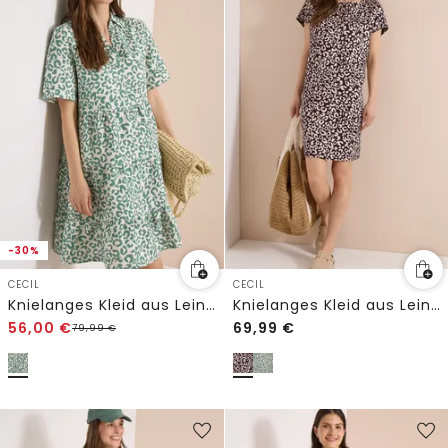
-30%
CECIL
CECIL
Knielanges Kleid aus Leinenmix mit Print
Knielanges Kleid aus Leinenmix mit Print
56,00
€
69,99
€
79,99
€