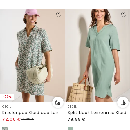
-20%
CECIL
CECIL
Knielanges Kleid aus Leinenmix mit Leo-Print
Split Neck Leinenmix Kleid
72,00
€
79,99
€
89,99
€