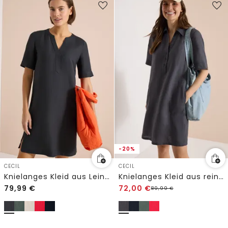
-20%
CECIL
CECIL
Knielanges Kleid aus Leinenmix
Knielanges Kleid aus reinem Leinen
79,99
€
72,00
€
89,99
€