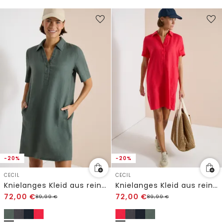
-20%
-20%
CECIL
CECIL
Knielanges Kleid aus reinem Leinen
Knielanges Kleid aus reinem Leinen
72,00
€
72,00
€
89,99
€
89,99
€