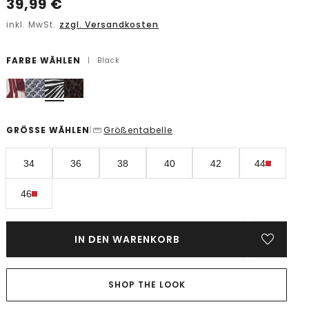
39,99
€
inkl. MwSt.
zzgl. Versandkosten
FARBE WÄHLEN
|
Black
GRÖSSE WÄHLEN
Größentabelle
|
34
36
38
40
42
44
46
IN DEN WARENKORB
SHOP THE LOOK