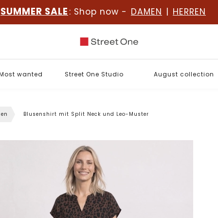
SUMMER SALE
: Shop now -
DAMEN
|
HERREN
Most wanted
Street One Studio
August collection
sen
Blusenshirt mit Split Neck und Leo-Muster