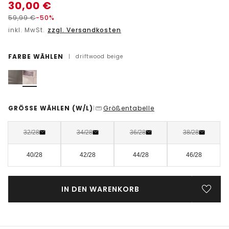
30,00
€
59,99
€
-50%
inkl. MwSt.
zzgl. Versandkosten
FARBE WÄHLEN
|
driftwood beige
GRÖSSE WÄHLEN
(W/L)
Größentabelle
|
32/28
34/28
36/28
38/28
40/28
42/28
44/28
46/28
IN DEN WARENKORB