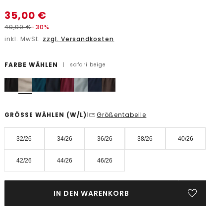
35,00
€
49,99
€
-30%
inkl. MwSt.
zzgl. Versandkosten
FARBE WÄHLEN
|
safari beige
GRÖSSE WÄHLEN
(W/L)
Größentabelle
|
32/26
34/26
36/26
38/26
40/26
42/26
44/26
46/26
IN DEN WARENKORB