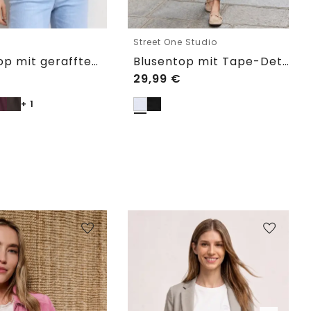
e
Street One Studio
Blusentop mit gerafftem Rundhals
Blusentop mit Tape-Detail am Saum
29,99
€
+ 1