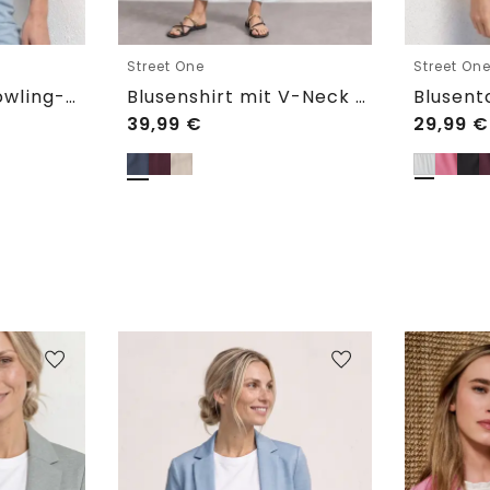
Street One
Street On
Blusentop mit Bowling-Kragen und Knoten
Blusenshirt mit V-Neck und Rüschen
39,99
€
29,99
€