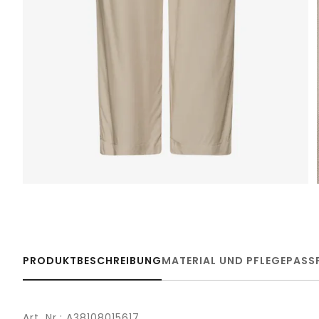
PRODUKTBESCHREIBUNG
MATERIAL UND PFLEGE
PASS
Art. Nr.: A38108015617