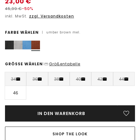
23,00
€
45,99
€
-50%
inkl. MwSt.
zzgl. Versandkosten
FARBE WÄHLEN
|
umber brown mel.
GRÖSSE WÄHLEN
Größentabelle
|
34
36
38
40
42
44
46
IN DEN WARENKORB
SHOP THE LOOK