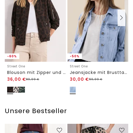
-60%
-50%
Street One
Street One
Blouson mit Zipper und Print
Jeansjacke mit Brusttaschen und Knöpfen
36,00
€
30,00
€
89,99
€
59,99
€
Unsere Bestseller