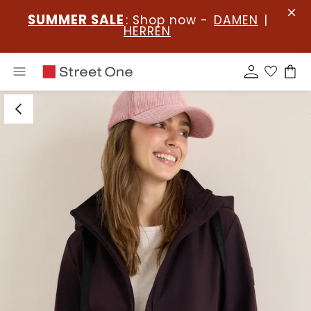
SUMMER SALE
: Shop now -
DAMEN
|
HERREN