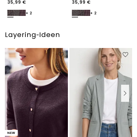
35,99
€
35,99
€
+ 2
+ 2
Layering‑Ideen
NEW