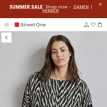
SUMMER SALE
: Shop now -
DAMEN
|
HERREN