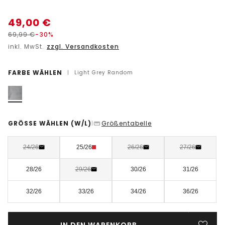
49,00
€
69,99
€
-30%
inkl. MwSt.
zzgl. Versandkosten
FARBE WÄHLEN
|
Light Grey Random
GRÖSSE WÄHLEN
(W/L)
Größentabelle
|
24/26
25/26
26/26
27/26
28/26
29/26
30/26
31/26
32/26
33/26
34/26
36/26
IN DEN WARENKORB