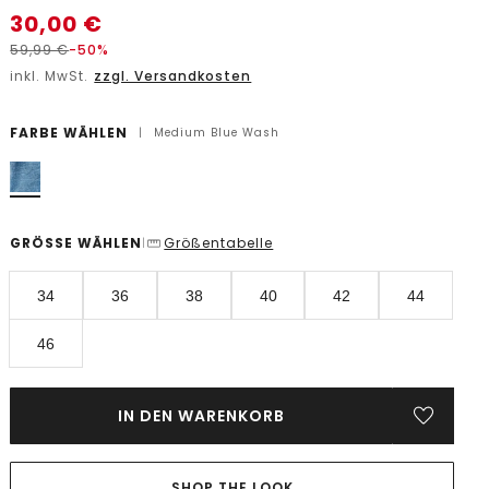
30,00
€
59,99
€
-50%
inkl. MwSt.
zzgl. Versandkosten
FARBE WÄHLEN
|
Medium Blue Wash
GRÖSSE WÄHLEN
Größentabelle
|
34
36
38
40
42
44
46
IN DEN WARENKORB
SHOP THE LOOK