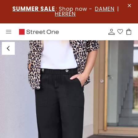
SUMMER SALE
: Shop now -
DAMEN
|
HERREN