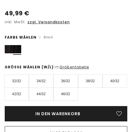
49,99
€
inkl. MwSt.
zzgl. Versandkosten
FARBE WÄHLEN
|
Black
GRÖSSE WÄHLEN
(W/L)
Größentabelle
|
32/32
34/32
36/32
38/32
40/32
42/32
44/32
46/32
IN DEN WARENKORB