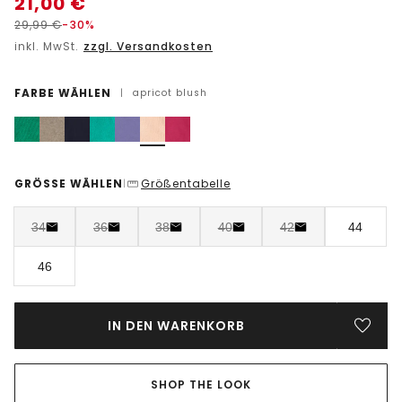
21,00
€
29,99
€
-30%
inkl. MwSt.
zzgl. Versandkosten
FARBE WÄHLEN
|
apricot blush
GRÖSSE WÄHLEN
Größentabelle
|
34
36
38
40
42
44
46
IN DEN WARENKORB
SHOP THE LOOK