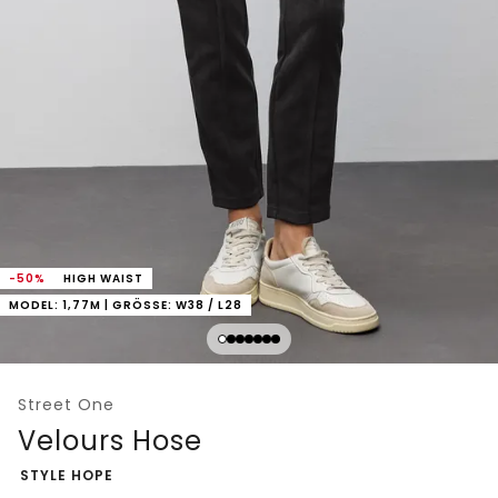
-50%
HIGH WAIST
MODEL: 1,77M | GRÖSSE: W38 / L28
Street One
Velours Hose
-
STYLE HOPE