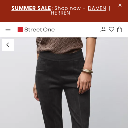
SUMMER SALE
: Shop now -
DAMEN
|
HERREN