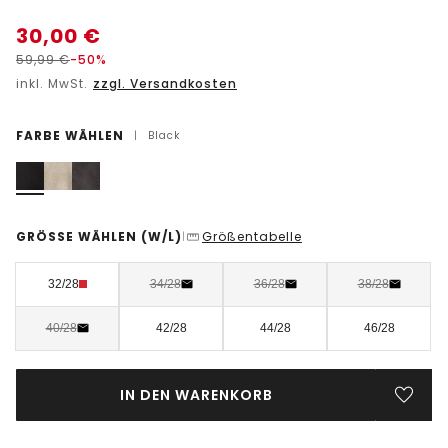
30,00
€
59,99
€
-50%
inkl. MwSt.
zzgl. Versandkosten
FARBE WÄHLEN
|
Black
GRÖSSE WÄHLEN
(W/L)
Größentabelle
|
32/28
34/28
36/28
38/28
40/28
42/28
44/28
46/28
IN DEN WARENKORB