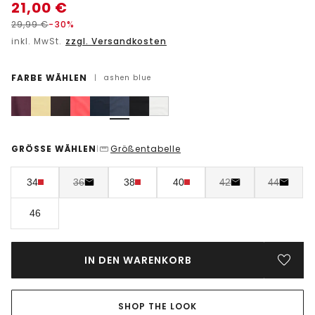
21,00
€
29,99
€
-30%
inkl. MwSt.
zzgl. Versandkosten
FARBE WÄHLEN
|
ashen blue
GRÖSSE WÄHLEN
Größentabelle
|
34
36
38
40
42
44
46
IN DEN WARENKORB
SHOP THE LOOK