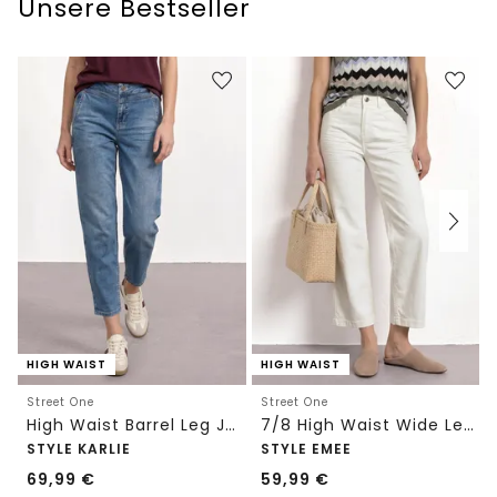
Unsere Bestseller
HIGH WAIST
HIGH WAIST
Street One
Street One
High Waist Barrel Leg Jeans im Loose Fit
7/8 High Waist Wide Leg Jeans im Loose Fit
STYLE KARLIE
STYLE EMEE
69,99
€
59,99
€