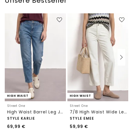
Unsere Bestseller
HIGH WAIST
HIGH WAIST
Street One
Street One
High Waist Barrel Leg Jeans im Loose Fit
7/8 High Waist Wide Leg Jeans im Loose Fit
STYLE KARLIE
STYLE EMEE
69,99
€
59,99
€