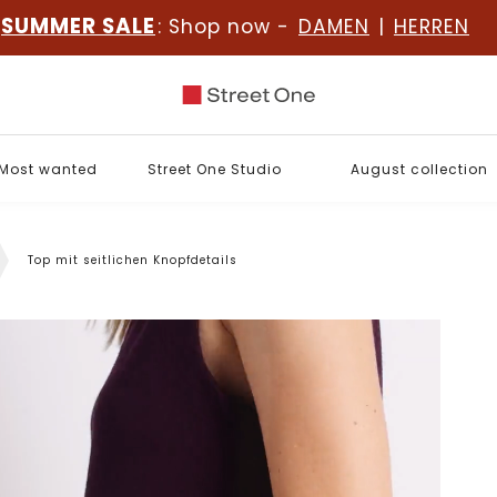
SUMMER SALE
: Shop now -
DAMEN
|
HERREN
Most wanted
Street One Studio
August collection
Top mit seitlichen Knopfdetails