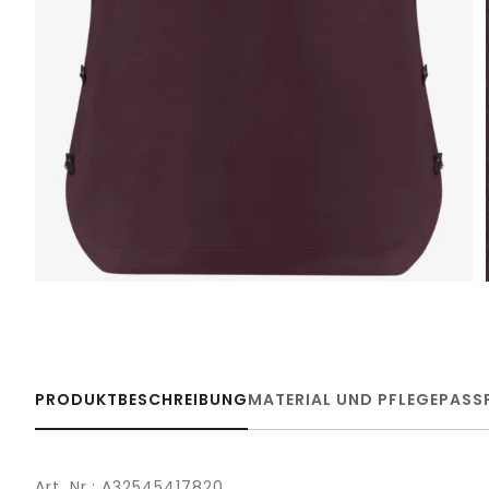
PRODUKTBESCHREIBUNG
MATERIAL UND PFLEGE
PASS
Art. Nr.: A32545417820