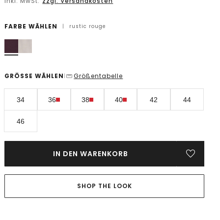
inkl. MwSt.
zzgl. Versandkosten
FARBE WÄHLEN
|
rustic rouge
GRÖSSE WÄHLEN
Größentabelle
|
34
36
38
40
42
44
46
IN DEN WARENKORB
SHOP THE LOOK