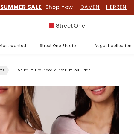
SUMMER SALE
: Shop now -
DAMEN
|
HERREN
Most wanted
Street One Studio
August collection
rts
T-Shirts mit rounded V-Neck im 2er-Pack