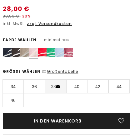
28,00
€
39,99
€
-30%
inkl. MwSt.
zzgl. Versandkosten
FARBE WÄHLEN
|
minimal rose
GRÖSSE WÄHLEN
Größentabelle
|
34
36
38
40
42
44
46
IN DEN WARENKORB