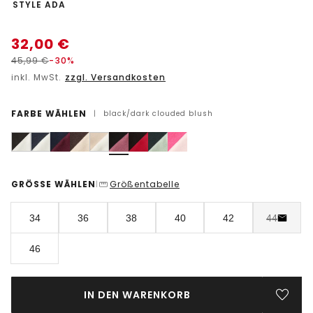
-
STYLE ADA
32,00
€
45,99
€
-30%
inkl. MwSt.
zzgl. Versandkosten
FARBE WÄHLEN
|
black/dark clouded blush
GRÖSSE WÄHLEN
Größentabelle
|
34
36
38
40
42
44
46
IN DEN WARENKORB