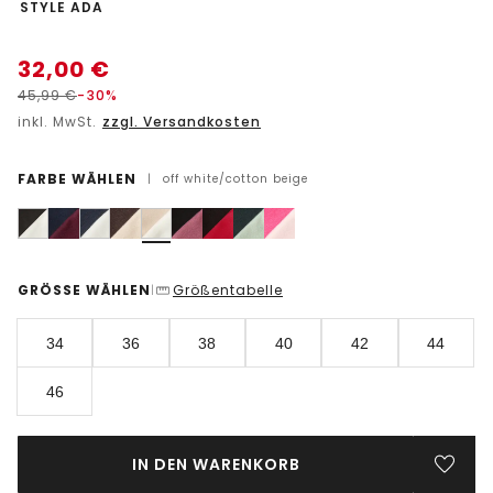
-
STYLE ADA
32,00
€
45,99
€
-30%
inkl. MwSt.
zzgl. Versandkosten
FARBE WÄHLEN
|
off white/cotton beige
GRÖSSE WÄHLEN
Größentabelle
|
34
36
38
40
42
44
46
IN DEN WARENKORB