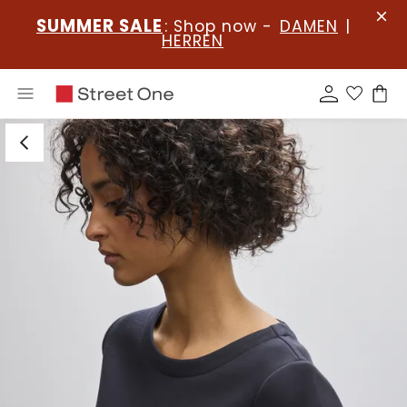
SUMMER SALE
: Shop now -
DAMEN
|
HERREN