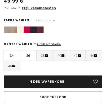
49,99
€
inkl. MwSt.
zzgl. Versandkosten
FARBE WÄHLEN
|
deep tint blue
GRÖSSE WÄHLEN
Größentabelle
|
34
36
38
40
42
44
46
IN DEN WARENKORB
SHOP THE LOOK