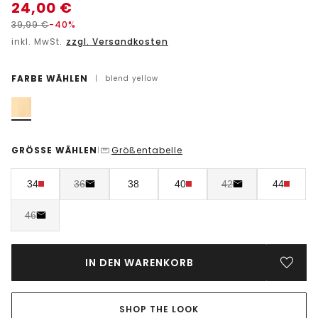
24,00
€
39,99
€
-40%
inkl. MwSt.
zzgl. Versandkosten
FARBE WÄHLEN
|
blend yellow
GRÖSSE WÄHLEN
Größentabelle
|
34
36
38
40
42
44
46
IN DEN WARENKORB
SHOP THE LOOK