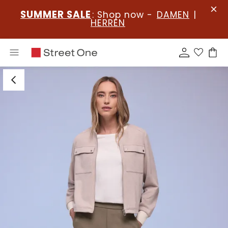
SUMMER SALE
: Shop now -
DAMEN
|
HERREN