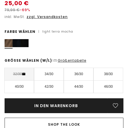
25,00
€
79,99
€
-69%
inkl. MwSt.
zzgl. Versandkosten
FARBE WÄHLEN
|
light terra mocha
GRÖSSE WÄHLEN
(W/L)
Größentabelle
|
32/30
34/30
36/30
38/30
40/30
42/30
44/30
46/30
IN DEN WARENKORB
SHOP THE LOOK