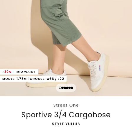
-30%
MID WAIST
MODEL: 1,78M | GRÖSSE: W36 / L22
Street One
Sportive 3/4 Cargohose
-
STYLE YULIUS