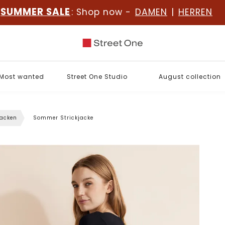
SUMMER SALE
: Shop now -
DAMEN
|
HERREN
Most wanted
Street One Studio
August collection
jacken
Sommer Strickjacke