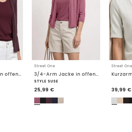
Street One
Street On
3/4-Arm Jacke in offener Passform
3/4-Arm Jacke in offener Passform
STYLE SUSE
25,99
€
39,99
€