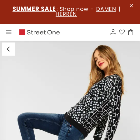
SUMMER SALE
: Shop now -
DAMEN
|
HERREN