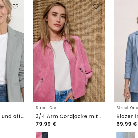
Street One
Street On
Blazer im langen und offenen Schnitt
3/4 Arm Cordjacke mit Hemdkragen
79,99
€
69,99
€