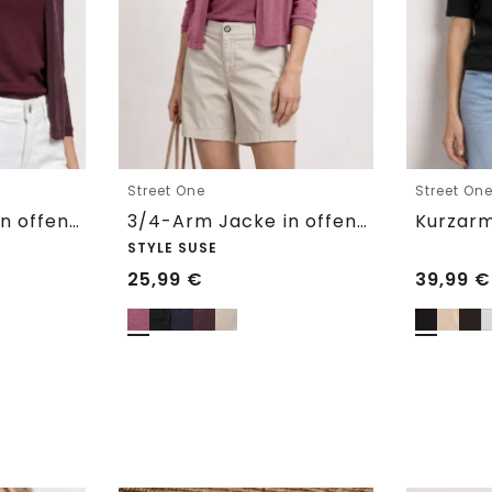
Street One
Street On
3/4-Arm Jacke in offener Passform
3/4-Arm Jacke in offener Passform
STYLE SUSE
25,99
€
39,99
€