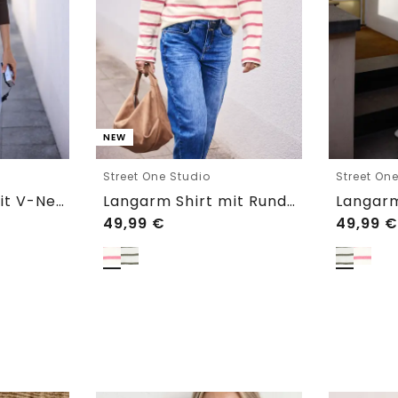
NEW
Street One Studio
Street On
Langarm Shirt mit V-Neck und Spitze
Langarm Shirt mit Rundhals im Loose Fit
49,99
€
49,99
€