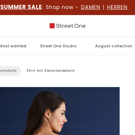
SUMMER SALE
: Shop now -
DAMEN
|
HERREN
Most wanted
Street One Studio
August collection
rmshirts
Shirt mit Steinchendetails