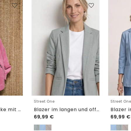
Street One
Street On
3/4 Arm Cordjacke mit Hemdkragen
Blazer im langen und offenen Schnitt
69,99
€
69,99
€