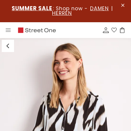
SUMMER SALE
: Shop now -
DAMEN
|
HERREN