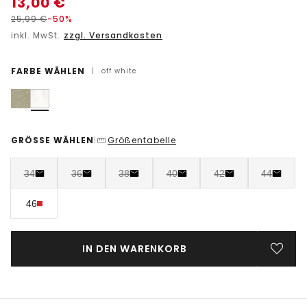
13,00
€
25,99
€
-50%
inkl. MwSt.
zzgl. Versandkosten
FARBE WÄHLEN
|
off white
GRÖSSE WÄHLEN
Größentabelle
|
34
36
38
40
42
44
46
IN DEN WARENKORB