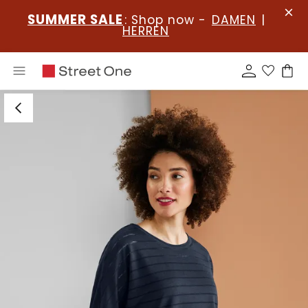
SUMMER SALE
: Shop now -
DAMEN
|
HERREN